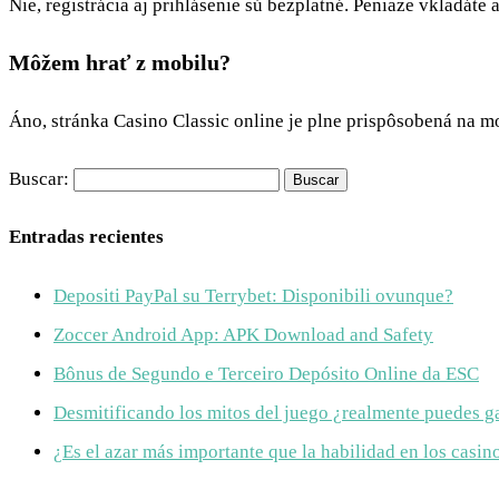
Nie, registrácia aj prihlásenie sú bezplatné. Peniaze vkladáte 
Môžem hrať z mobilu?
Áno, stránka Casino Classic online je plne prispôsobená na m
Buscar:
Entradas recientes
Depositi PayPal su Terrybet: Disponibili ovunque?
Zoccer Android App: APK Download and Safety
Bônus de Segundo e Terceiro Depósito Online da ESC
Desmitificando los mitos del juego ¿realmente puedes g
¿Es el azar más importante que la habilidad en los casin