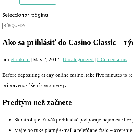
Seleccionar página
Ako sa prihlásiť do Casino Classic – rý
por
eltiokiko
|
May 7, 2017
|
Uncategorized
|
0 Comentarios
Before depositing at any online casino, take five minutes to re
pripravenosť šetrí čas a nervy.
Predtým než začnete
Skontrolujte, či váš prehliadač podporuje najnovšie bez
Majte po ruke platný e-mail a telefónne číslo – overeni