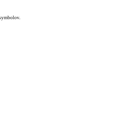
 symbolov.