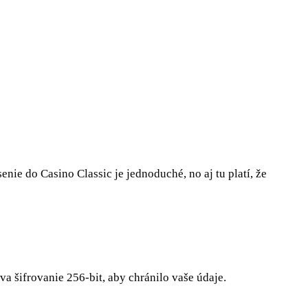
senie do Casino Classic je jednoduché, no aj tu platí, že
a šifrovanie 256-bit, aby chránilo vaše údaje.