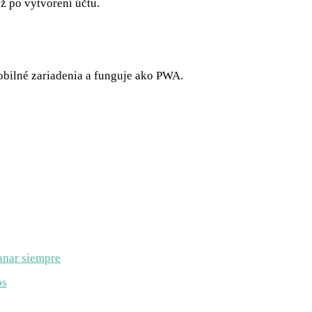
až po vytvorení účtu.
obilné zariadenia a funguje ako PWA.
anar siempre
os