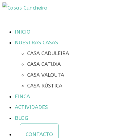
INICIO
NUESTRAS CASAS
CASA CADULEIRA
CASA CATUXA
CASA VALOUTA
CASA RÚSTICA
FINCA
ACTIVIDADES
BLOG
CONTACTO