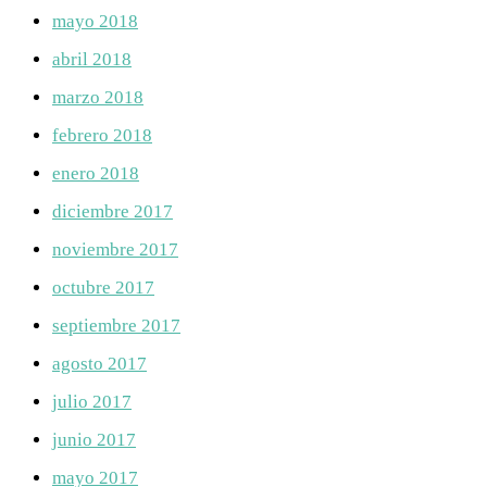
mayo 2018
abril 2018
marzo 2018
febrero 2018
enero 2018
diciembre 2017
noviembre 2017
octubre 2017
septiembre 2017
agosto 2017
julio 2017
junio 2017
mayo 2017