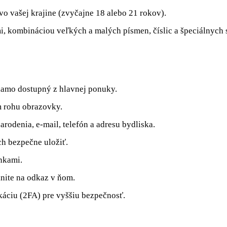
 vo vašej krajine (zvyčajne 18 alebo 21 rokov).
, kombináciou veľkých a malých písmen, číslic a špeciálnych
iamo dostupný z hlavnej ponuky.
m rohu obrazovky.
rodenia, e-mail, telefón a adresu bydliska.
ch bezpečne uložiť.
nkami.
knite na odkaz v ňom.
ikáciu (2FA) pre vyššiu bezpečnosť.