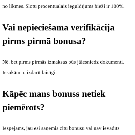
no likmes. Slotu procentuālais ieguldījums bieži ir 100%.
Vai nepieciešama verifikācija
pirms pirmā bonusa?
Nē, bet pirms pirmās izmaksas būs jāiesniedz dokumenti.
Iesakām to izdarīt laicīgi.
Kāpēc mans bonuss netiek
piemērots?
Iespējams, jau esi saņēmis citu bonusu vai nav ievadīts