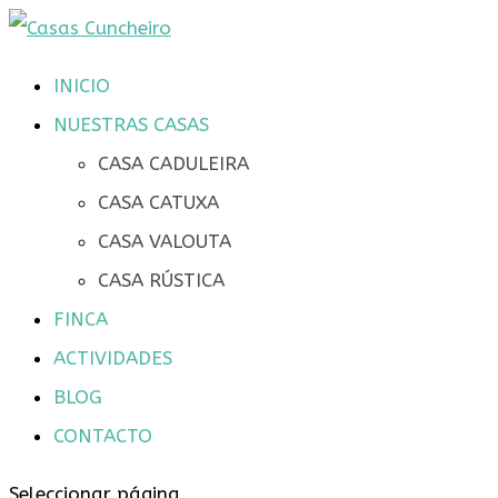
INICIO
NUESTRAS CASAS
CASA CADULEIRA
CASA CATUXA
CASA VALOUTA
CASA RÚSTICA
FINCA
ACTIVIDADES
BLOG
CONTACTO
Seleccionar página