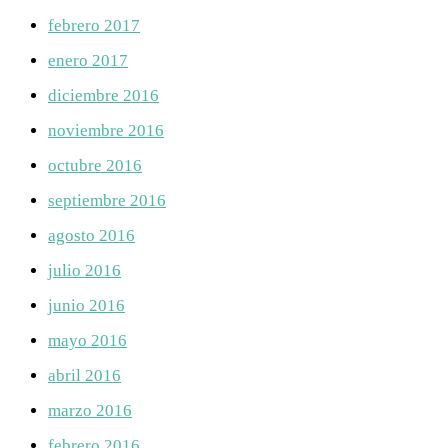
febrero 2017
enero 2017
diciembre 2016
noviembre 2016
octubre 2016
septiembre 2016
agosto 2016
julio 2016
junio 2016
mayo 2016
abril 2016
marzo 2016
febrero 2016