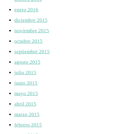
enero 2016
diciembre 2015
noviembre 2015
octubre 2015
septiembre 2015
agosto 2015
julio 2015
junio 2015
mayo 2015
abril 2015
marzo 2015
febrero 2015