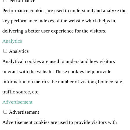
Performance
Performance cookies are used to understand and analyze the
key performance indexes of the website which helps in
delivering a better user experience for the visitors.
Analytics
Analytics
Analytical cookies are used to understand how visitors
interact with the website. These cookies help provide
information on metrics the number of visitors, bounce rate,
traffic source, etc.
Advertisement
Advertisement
Advertisement cookies are used to provide visitors with