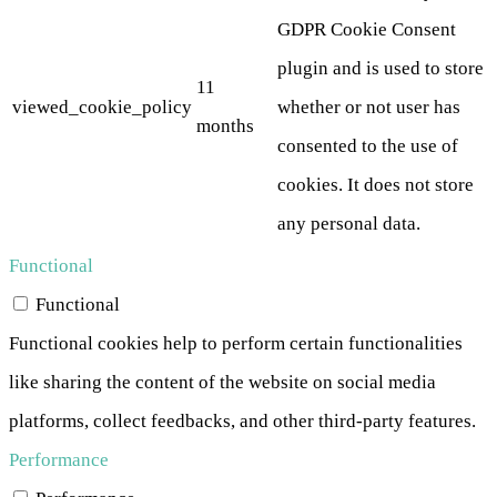
GDPR Cookie Consent
plugin and is used to store
11
viewed_cookie_policy
whether or not user has
months
consented to the use of
cookies. It does not store
any personal data.
Functional
Functional
Functional cookies help to perform certain functionalities
like sharing the content of the website on social media
platforms, collect feedbacks, and other third-party features.
Performance