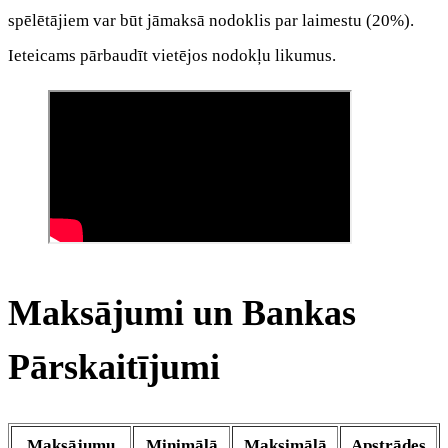
spēlētājiem var būt jāmaksā nodoklis par laimestu (20%).
Ieteicams pārbaudīt vietējos nodokļu likumus.
Maksājumi un Bankas
Pārskaitījumi
Maksājumu
Minimālā
Maksimālā
Apstrādes