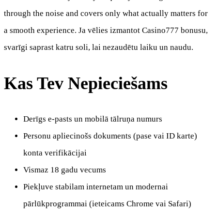
through the noise and covers only what actually matters for
a smooth experience. Ja vēlies izmantot Casino777 bonusu,
svarīgi saprast katru soli, lai nezaudētu laiku un naudu.
Kas Tev Nepieciešams
Derīgs e-pasts un mobilā tālruņa numurs
Personu apliecinošs dokuments (pase vai ID karte)
konta verifikācijai
Vismaz 18 gadu vecums
Piekļuve stabilam internetam un modernai
pārlūkprogrammai (ieteicams Chrome vai Safari)