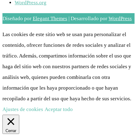
WordPress.org
Diseñado por
Elegant Themes
| Desarrollado por
WordPress
Las cookies de este sitio web se usan para personalizar el
contenido, ofrecer funciones de redes sociales y analizar el
tráfico. Además, compartimos información sobre el uso que
haga del sitio web con nuestros partners de redes sociales y
análisis web, quienes pueden combinarla con otra
información que les haya proporcionado o que hayan
recopilado a partir del uso que haya hecho de sus servicios.
Ajustes de cookies
Aceptar todo
Cerrar