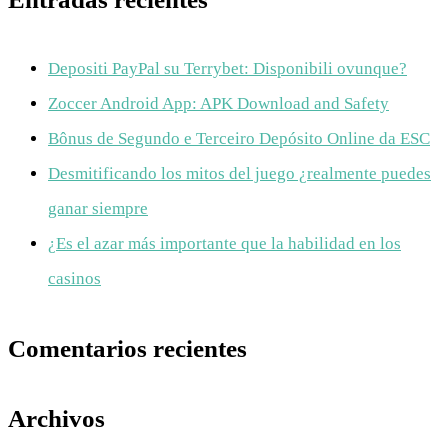
Depositi PayPal su Terrybet: Disponibili ovunque?
Zoccer Android App: APK Download and Safety
Bônus de Segundo e Terceiro Depósito Online da ESC
Desmitificando los mitos del juego ¿realmente puedes
ganar siempre
¿Es el azar más importante que la habilidad en los
casinos
Comentarios recientes
Archivos