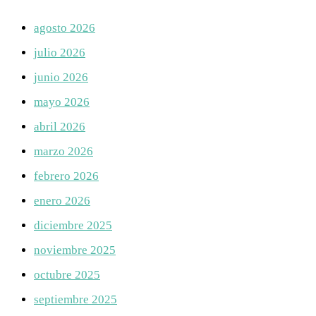
agosto 2026
julio 2026
junio 2026
mayo 2026
abril 2026
marzo 2026
febrero 2026
enero 2026
diciembre 2025
noviembre 2025
octubre 2025
septiembre 2025