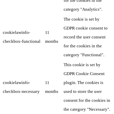
for the cookies in the
category "Analytics".
The cookie is set by
GDPR cookie consent to
cookielawinfo-
11
record the user consent
checkbox-functional
months
for the cookies in the
category "Functional".
This cookie is set by
GDPR Cookie Consent
cookielawinfo-
11
plugin. The cookies is
checkbox-necessary
months
used to store the user
consent for the cookies in
the category "Necessary".