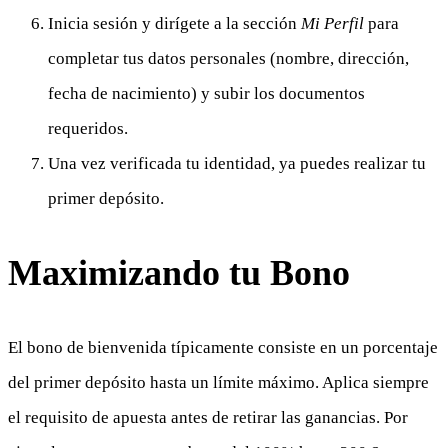
Inicia sesión y dirígete a la sección
Mi Perfil
para
completar tus datos personales (nombre, dirección,
fecha de nacimiento) y subir los documentos
requeridos.
Una vez verificada tu identidad, ya puedes realizar tu
primer depósito.
Maximizando tu Bono
El bono de bienvenida típicamente consiste en un porcentaje
del primer depósito hasta un límite máximo. Aplica siempre
el requisito de apuesta antes de retirar las ganancias. Por