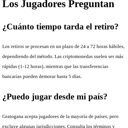
Los Jugadores Preguntan
¿Cuánto tiempo tarda el retiro?
Los retiros se procesan en un plazo de 24 a 72 horas hábiles,
dependiendo del método. Las criptomonedas suelen ser más
rápidas (1-12 horas), mientras que las transferencias
bancarias pueden demorar hasta 5 días.
¿Puedo jugar desde mi país?
Gratogana acepta jugadores de la mayoría de países, pero
excluye algunas jurisdicciones. Consulta los términos y