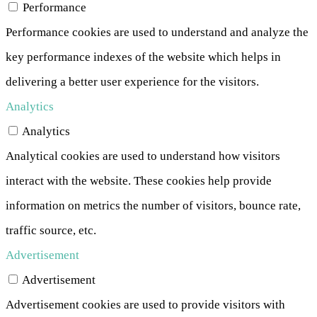
Performance
Performance cookies are used to understand and analyze the
key performance indexes of the website which helps in
delivering a better user experience for the visitors.
Analytics
Analytics
Analytical cookies are used to understand how visitors
interact with the website. These cookies help provide
information on metrics the number of visitors, bounce rate,
traffic source, etc.
Advertisement
Advertisement
Advertisement cookies are used to provide visitors with