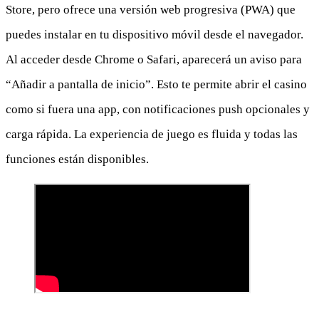
Store, pero ofrece una versión web progresiva (PWA) que
puedes instalar en tu dispositivo móvil desde el navegador.
Al acceder desde Chrome o Safari, aparecerá un aviso para
“Añadir a pantalla de inicio”. Esto te permite abrir el casino
como si fuera una app, con notificaciones push opcionales y
carga rápida. La experiencia de juego es fluida y todas las
funciones están disponibles.