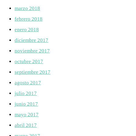
marzo 2018
febrero 2018
enero 2018
diciembre 2017
noviembre 2017
octubre 2017
septiembre 2017
agosto 2017
julio 2017
junio 2017
mayo 2017
abril 2017
marzo 2017