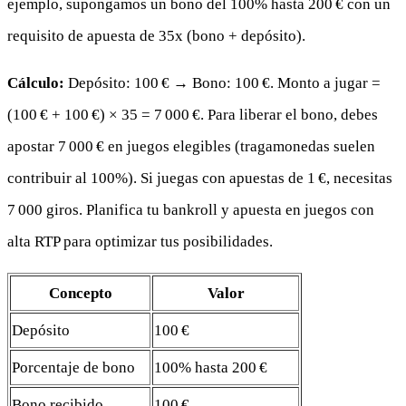
ejemplo, supongamos un bono del 100% hasta 200 € con un
requisito de apuesta de 35x (bono + depósito).
Cálculo:
Depósito: 100 € → Bono: 100 €. Monto a jugar =
(100 € + 100 €) × 35 = 7 000 €. Para liberar el bono, debes
apostar 7 000 € en juegos elegibles (tragamonedas suelen
contribuir al 100%). Si juegas con apuestas de 1 €, necesitas
7 000 giros. Planifica tu bankroll y apuesta en juegos con
alta RTP para optimizar tus posibilidades.
Concepto
Valor
Depósito
100 €
Porcentaje de bono
100% hasta 200 €
Bono recibido
100 €