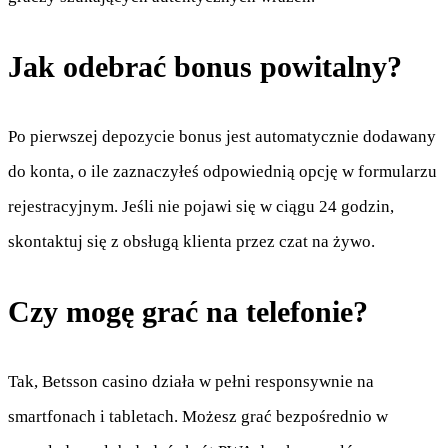
Jak odebrać bonus powitalny?
Po pierwszej depozycie bonus jest automatycznie dodawany
do konta, o ile zaznaczyłeś odpowiednią opcję w formularzu
rejestracyjnym. Jeśli nie pojawi się w ciągu 24 godzin,
skontaktuj się z obsługą klienta przez czat na żywo.
Czy mogę grać na telefonie?
Tak, Betsson casino działa w pełni responsywnie na
smartfonach i tabletach. Możesz grać bezpośrednio w