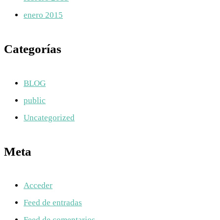
enero 2015
Categorías
BLOG
public
Uncategorized
Meta
Acceder
Feed de entradas
Feed de comentarios