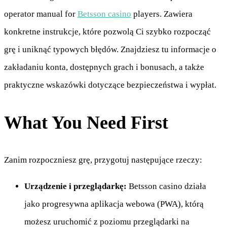
operator manual for
Betsson casino
players. Zawiera
konkretne instrukcje, które pozwolą Ci szybko rozpocząć
grę i uniknąć typowych błędów. Znajdziesz tu informacje o
zakładaniu konta, dostępnych grach i bonusach, a także
praktyczne wskazówki dotyczące bezpieczeństwa i wypłat.
What You Need First
Zanim rozpoczniesz grę, przygotuj następujące rzeczy:
Urządzenie i przeglądarkę:
Betsson casino działa
jako progresywna aplikacja webowa (PWA), którą
możesz uruchomić z poziomu przeglądarki na