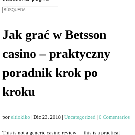
Jak grać w Betsson
casino – praktyczny
poradnik krok po
kroku
por
eltiokiko
|
Dic 23, 2018
|
Uncategorized
|
0 Comentarios
This is not a generic casino review — this is a practical