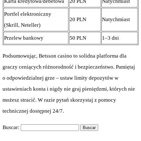
Karta kredytowa/debetowa
20 PLN
Natychmiast
Portfel elektroniczny
20 PLN
Natychmiast
(Skrill, Neteller)
Przelew bankowy
50 PLN
1–3 dni
Podsumowując, Betsson casino to solidna platforma dla
graczy ceniących różnorodność i bezpieczeństwo. Pamiętaj
o odpowiedzialnej grze – ustaw limity depozytów w
ustawieniach konta i nigdy nie graj pieniędzmi, których nie
możesz stracić. W razie pytań skorzystaj z pomocy
technicznej dostępnej 24/7.
Buscar: