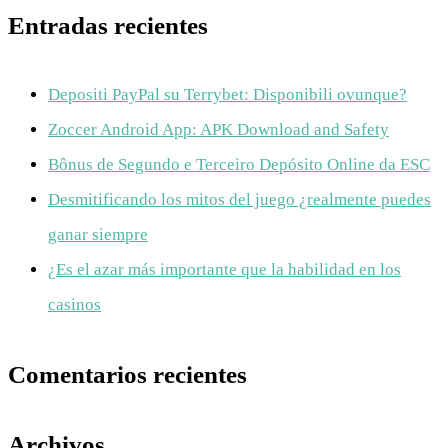
Entradas recientes
Depositi PayPal su Terrybet: Disponibili ovunque?
Zoccer Android App: APK Download and Safety
Bônus de Segundo e Terceiro Depósito Online da ESC
Desmitificando los mitos del juego ¿realmente puedes
ganar siempre
¿Es el azar más importante que la habilidad en los
casinos
Comentarios recientes
Archivos