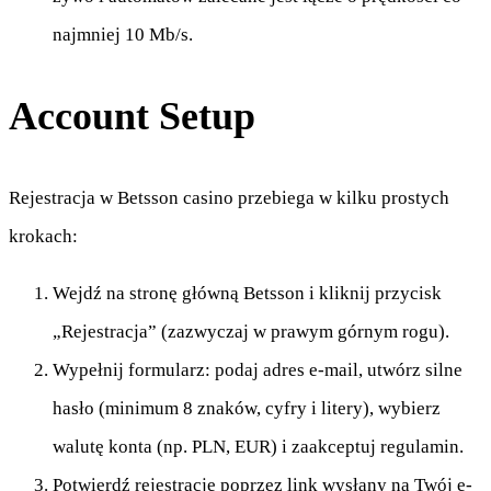
najmniej 10 Mb/s.
Account Setup
Rejestracja w Betsson casino przebiega w kilku prostych
krokach:
Wejdź na stronę główną Betsson i kliknij przycisk
„Rejestracja” (zazwyczaj w prawym górnym rogu).
Wypełnij formularz: podaj adres e-mail, utwórz silne
hasło (minimum 8 znaków, cyfry i litery), wybierz
walutę konta (np. PLN, EUR) i zaakceptuj regulamin.
Potwierdź rejestrację poprzez link wysłany na Twój e-