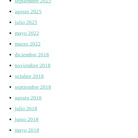
septiembre 2025
agosto 2025
julio 2025
mayo 2022
marzo 2022
diciembre 2018
noviembre 2018
octubre 2018
septiembre 2018
agosto 2018
julio 2018
junio 2018
mayo 2018