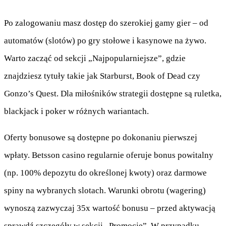
Po zalogowaniu masz dostęp do szerokiej gamy gier – od
automatów (slotów) po gry stołowe i kasynowe na żywo.
Warto zacząć od sekcji „Najpopularniejsze”, gdzie
znajdziesz tytuły takie jak Starburst, Book of Dead czy
Gonzo’s Quest. Dla miłośników strategii dostępne są ruletka,
blackjack i poker w różnych wariantach.
Oferty bonusowe są dostępne po dokonaniu pierwszej
wpłaty. Betsson casino regularnie oferuje bonus powitalny
(np. 100% depozytu do określonej kwoty) oraz darmowe
spiny na wybranych slotach. Warunki obrotu (wagering)
wynoszą zazwyczaj 35x wartość bonusu – przed aktywacją
sprawdź szczegóły w sekcji „Promocje”. W przypadku