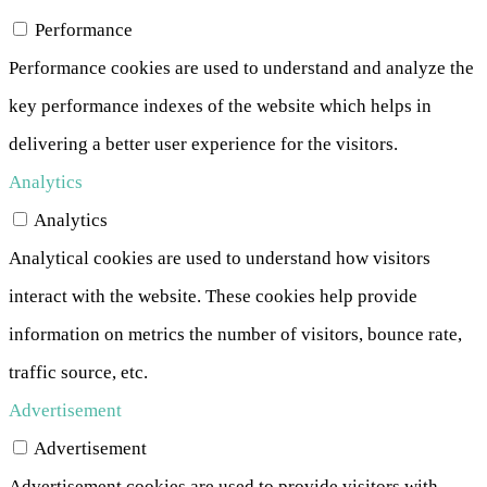
Performance
Performance cookies are used to understand and analyze the
key performance indexes of the website which helps in
delivering a better user experience for the visitors.
Analytics
Analytics
Analytical cookies are used to understand how visitors
interact with the website. These cookies help provide
information on metrics the number of visitors, bounce rate,
traffic source, etc.
Advertisement
Advertisement
Advertisement cookies are used to provide visitors with