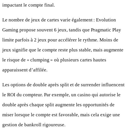
impactant le compte final.
Le nombre de jeux de cartes varie également : Evolution
Gaming propose souvent 6 jeux, tandis que Pragmatic Play
limite parfois à 2 jeux pour accélérer le rythme. Moins de
jeux signifie que le compte reste plus stable, mais augmente
le risque de « clumping » où plusieurs cartes hautes
apparaissent d’affilée.
Les options de double après split et de surrender influencent
le ROI du compteur. Par exemple, un casino qui autorise le
double après chaque split augmente les opportunités de
miser lorsque le compte est favorable, mais cela exige une
gestion de bankroll rigoureuse.