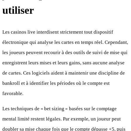
utiliser
Les casinos live interdisent strictement tout dispositif
électronique qui analyse les cartes en temps réel. Cependant,
les joueurs peuvent recourir à des outils de suivi de mise qui
enregistrent leurs mises et leurs gains, sans aucune analyse
de cartes. Ces logiciels aident à maintenir une discipline de
bankroll et à identifier les périodes où le compte est
favorable.
Les techniques de « bet sizing » basées sur le comptage
mental limité restent légales. Par exemple, un joueur peut
doubler sa mise chaque fois que le compte dépasse +5, puis