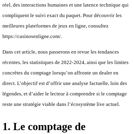
réel, des interactions humaines et une latence technique qui
compliquent le suivi exact du paquet. Pour découvrir les
meilleures plateformes de jeux en ligne, consultez
https://casinosenligne.com/.
Dans cet article, nous passerons en revue les tendances
récentes, les statistiques de 2022‑2024, ainsi que les limites
concrètes du comptage lorsqu’on affronte un dealer en
direct. L’objectif est d’offrir une analyse factuelle, loin des
légendes, et d’aider le lecteur à comprendre si le comptage
reste une stratégie viable dans l’écosystème live actuel.
1. Le comptage de