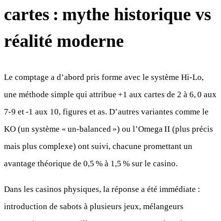
cartes : mythe historique vs
réalité moderne
Le comptage a d’abord pris forme avec le système Hi‑Lo,
une méthode simple qui attribue +1 aux cartes de 2 à 6, 0 aux
7‑9 et ‑1 aux 10, figures et as. D’autres variantes comme le
KO (un système « un‑balanced ») ou l’Omega II (plus précis
mais plus complexe) ont suivi, chacune promettant un
avantage théorique de 0,5 % à 1,5 % sur le casino.
Dans les casinos physiques, la réponse a été immédiate :
introduction de sabots à plusieurs jeux, mélangeurs