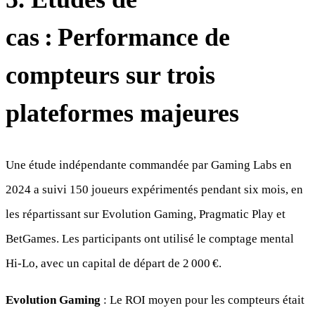
cas : Performance de
compteurs sur trois
plateformes majeures
Une étude indépendante commandée par Gaming Labs en
2024 a suivi 150 joueurs expérimentés pendant six mois, en
les répartissant sur Evolution Gaming, Pragmatic Play et
BetGames. Les participants ont utilisé le comptage mental
Hi‑Lo, avec un capital de départ de 2 000 €.
Evolution Gaming
: Le ROI moyen pour les compteurs était