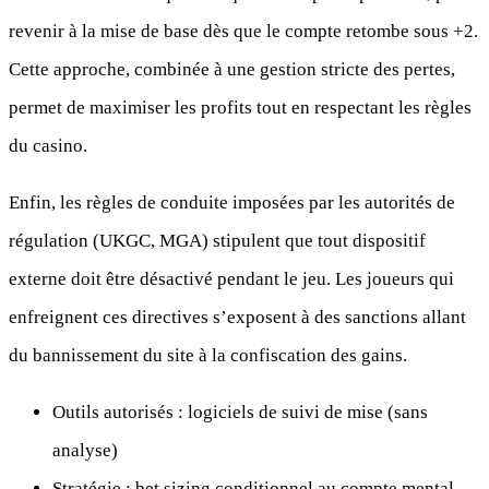
revenir à la mise de base dès que le compte retombe sous +2.
Cette approche, combinée à une gestion stricte des pertes,
permet de maximiser les profits tout en respectant les règles
du casino.
Enfin, les règles de conduite imposées par les autorités de
régulation (UKGC, MGA) stipulent que tout dispositif
externe doit être désactivé pendant le jeu. Les joueurs qui
enfreignent ces directives s’exposent à des sanctions allant
du bannissement du site à la confiscation des gains.
Outils autorisés : logiciels de suivi de mise (sans
analyse)
Stratégie : bet sizing conditionnel au compte mental