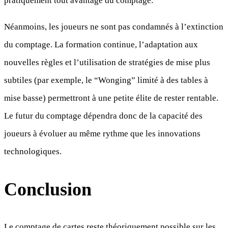
pratiquement tout avantage du comptage.
Néanmoins, les joueurs ne sont pas condamnés à l’extinction
du comptage. La formation continue, l’adaptation aux
nouvelles règles et l’utilisation de stratégies de mise plus
subtiles (par exemple, le “Wonging” limité à des tables à
mise basse) permettront à une petite élite de rester rentable.
Le futur du comptage dépendra donc de la capacité des
joueurs à évoluer au même rythme que les innovations
technologiques.
Conclusion
Le comptage de cartes reste théoriquement possible sur les