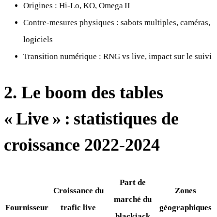
Origines : Hi‑Lo, KO, Omega II
Contre‑mesures physiques : sabots multiples, caméras,
logiciels
Transition numérique : RNG vs live, impact sur le suivi
2. Le boom des tables
« Live » : statistiques de
croissance 2022‑2024
Part de
Croissance du
Zones
marché du
Fournisseur
trafic live
géographiques
blackjack