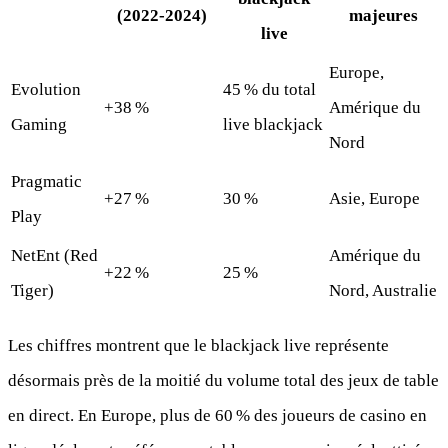
(2022‑2024)
majeures
live
Europe,
Evolution
45 % du total
+38 %
Amérique du
Gaming
live blackjack
Nord
Pragmatic
+27 %
30 %
Asie, Europe
Play
NetEnt (Red
Amérique du
+22 %
25 %
Tiger)
Nord, Australie
Les chiffres montrent que le blackjack live représente
désormais près de la moitié du volume total des jeux de table
en direct. En Europe, plus de 60 % des joueurs de casino en