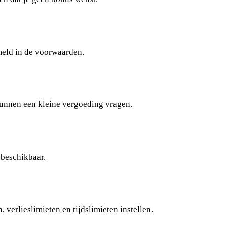
meld in de voorwaarden.
unnen een kleine vergoeding vragen.
 beschikbaar.
 verlieslimieten en tijdslimieten instellen.