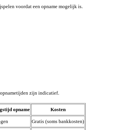
ijspelen voordat een opname mogelijk is.
opnametijden zijn indicatief.
gstijd opname
Kosten
agen
Gratis (soms bankkosten)