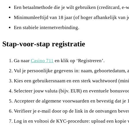
Een betaalmethode die je wilt gebruiken (creditcard, e‑w
Minimumleeftijd van 18 jaar (of hoger afhankelijk van j
Een stabiele internetverbinding.
Stap‑voor‑stap registratie
Ga naar
Casino 711
en klik op ‘Registreren’.
Vul je persoonlijke gegevens in: naam, geboortedatum, a
Kies een gebruikersnaam en een sterk wachtwoord (minima
Selecteer jouw valuta (bijv. EUR) en eventuele bonusvo
Accepteer de algemene voorwaarden en bevestig dat je 
Verifieer je e‑mail door op de link in de ontvangen beve
Log in en voltooi de KYC‑procedure: upload een kopie va