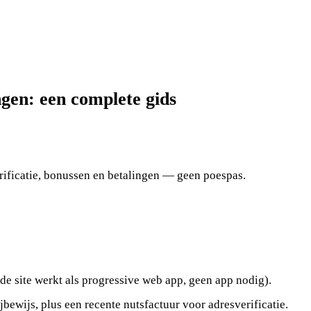
ngen: een complete gids
verificatie, bonussen en betalingen — geen poespas.
 site werkt als progressive web app, geen app nodig).
jbewijs, plus een recente nutsfactuur voor adresverificatie.