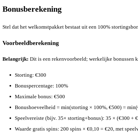
Bonusberekening
Stel dat het welkomstpakket bestaat uit een 100% stortingsbon
Voorbeeldberekening
Belangrijk:
Dit is een rekenvoorbeeld; werkelijke bonussen 
Storting: €300
Bonuspercentage: 100%
Maximale bonus: €500
Bonushoeveelheid = min(storting × 100%, €500) = min(
Speelvereiste (bijv. 35× storting+bonus): 35 × (€300 +
Waarde gratis spins: 200 spins × €0,10 = €20, met speel