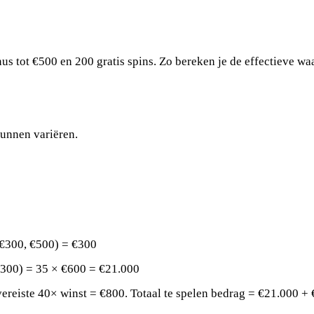
us tot €500 en 200 gratis spins. Zo bereken je de effectieve wa
kunnen variëren.
€300, €500) = €300
 €300) = 35 × €600 = €21.000
vereiste 40× winst = €800. Totaal te spelen bedrag = €21.000 +