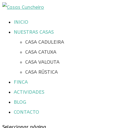
INICIO
NUESTRAS CASAS
CASA CADULEIRA
CASA CATUXA
CASA VALOUTA
CASA RÚSTICA
FINCA
ACTIVIDADES
BLOG
CONTACTO
Seleccionar página