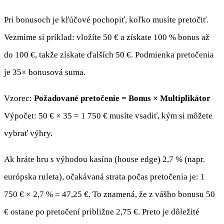
Pri bonusoch je kľúčové pochopiť, koľko musíte pretočiť.
Vezmime si príklad: vložíte 50 € a získate 100 % bonus až
do 100 €, takže získate ďalších 50 €. Podmienka pretočenia
je 35× bonusová suma.
Vzorec:
Požadované pretočenie = Bonus × Multiplikátor
Výpočet: 50 € × 35 = 1 750 € musíte vsadiť, kým si môžete
vybrať výhry.
Ak hráte hru s výhodou kasína (house edge) 2,7 % (napr.
európska ruleta), očakávaná strata počas pretočenia je: 1
750 € × 2,7 % = 47,25 €. To znamená, že z vášho bonusu 50
€ ostane po pretočení približne 2,75 €. Preto je dôležité