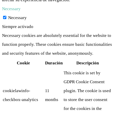
Necessary
Necessary
Siempre activado
Necessary cookies are absolutely essential for the website to
function properly. These cookies ensure basic functionalities
and security features of the website, anonymously.
Cookie
Duración
Descripción
This cookie is set by
GDPR Cookie Consent
cookielawinfo-
11
plugin. The cookie is used
checkbox-analytics
months
to store the user consent
for the cookies in the