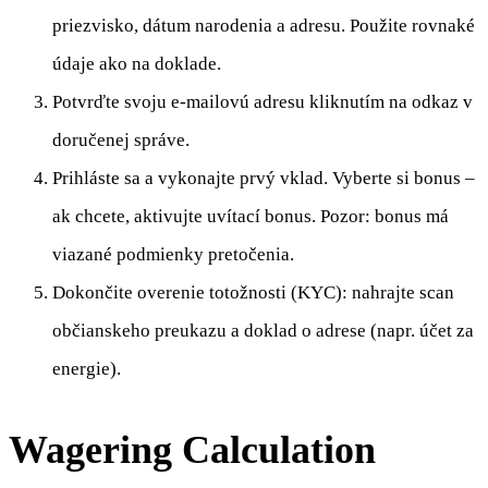
priezvisko, dátum narodenia a adresu. Použite rovnaké
údaje ako na doklade.
Potvrďte svoju e‑mailovú adresu kliknutím na odkaz v
doručenej správe.
Prihláste sa a vykonajte prvý vklad. Vyberte si bonus –
ak chcete, aktivujte uvítací bonus. Pozor: bonus má
viazané podmienky pretočenia.
Dokončite overenie totožnosti (KYC): nahrajte scan
občianskeho preukazu a doklad o adrese (napr. účet za
energie).
Wagering Calculation