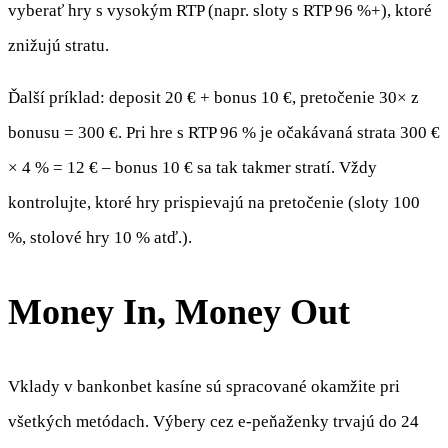
vyberať hry s vysokým RTP (napr. sloty s RTP 96 %+), ktoré
znižujú stratu.
Ďalší príklad: deposit 20 € + bonus 10 €, pretočenie 30× z
bonusu = 300 €. Pri hre s RTP 96 % je očakávaná strata 300 €
× 4 % = 12 € – bonus 10 € sa tak takmer stratí. Vždy
kontrolujte, ktoré hry prispievajú na pretočenie (sloty 100
%, stolové hry 10 % atď.).
Money In, Money Out
Vklady v bankonbet kasíne sú spracované okamžite pri
všetkých metódach. Výbery cez e‑peňaženky trvajú do 24