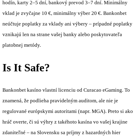
hodín, karty 2–5 dní, bankový prevod 3–7 dní. Minimálny
vklad je zvyčajne 10 €, minimálny výber 20 €. Bankonbet
neúčtuje poplatky za vklady ani výbery – prípadné poplatky
vznikajú len na strane vašej banky alebo poskytovateľa
platobnej metódy.
Is It Safe?
Bankonbet kasíno vlastní licenciu od Curacao eGaming. To
znamená, že podlieha pravidelným auditom, ale nie je
regulované európskymi autoritami (napr. MGA). Preto si ako
hráč overte, či sú výhry z takéhoto kasína vo vašej krajine
zdaniteľné – na Slovensku sa príjmy z hazardných hier