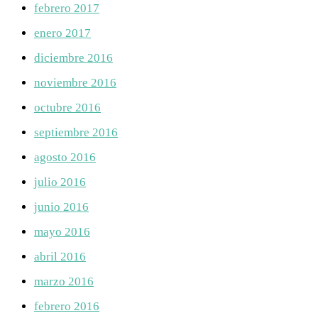
febrero 2017
enero 2017
diciembre 2016
noviembre 2016
octubre 2016
septiembre 2016
agosto 2016
julio 2016
junio 2016
mayo 2016
abril 2016
marzo 2016
febrero 2016