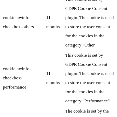
GDPR Cookie Consent
cookielawinfo-
11
plugin. The cookie is used
checkbox-others
months
to store the user consent
for the cookies in the
category "Other.
This cookie is set by
GDPR Cookie Consent
cookielawinfo-
11
plugin. The cookie is used
checkbox-
months
to store the user consent
performance
for the cookies in the
category "Performance".
The cookie is set by the