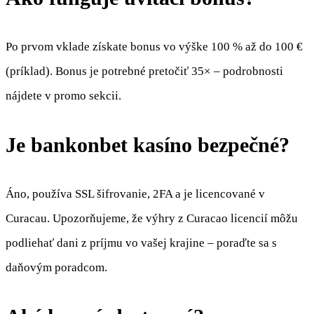
Po prvom vklade získate bonus vo výške 100 % až do 100 €
(príklad). Bonus je potrebné pretočiť 35× – podrobnosti
nájdete v promo sekcii.
Je bankonbet kasíno bezpečné?
Áno, používa SSL šifrovanie, 2FA a je licencované v
Curacau. Upozorňujeme, že výhry z Curacao licencií môžu
podliehať dani z príjmu vo vašej krajine – poraďte sa s
daňovým poradcom.