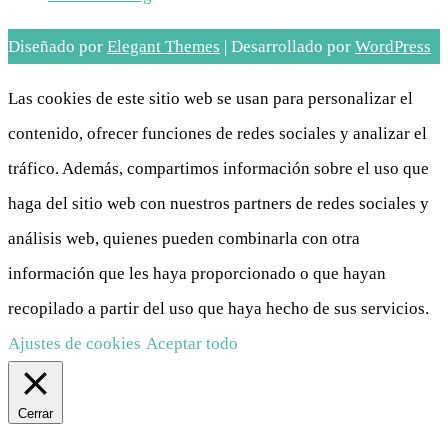
Diseñado por
Elegant Themes
| Desarrollado por
WordPress
Las cookies de este sitio web se usan para personalizar el
contenido, ofrecer funciones de redes sociales y analizar el
tráfico. Además, compartimos información sobre el uso que
haga del sitio web con nuestros partners de redes sociales y
análisis web, quienes pueden combinarla con otra
información que les haya proporcionado o que hayan
recopilado a partir del uso que haya hecho de sus servicios.
Ajustes de cookies
Aceptar todo
Cerrar