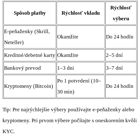
Rýchlosť
Spôsob platby
Rýchlosť vkladu
výberu
E‑peňaženky (Skrill,
Okamžite
Do 24 hodín
Neteller)
Kreditné/debetné karty
Okamžite
2–5 dní
Bankový prevod
1–3 dni
3–7 dní
Po 1 potvrdení (10–
Kryptomeny (Bitcoin)
Do 24 hodín
30 min)
Tip: Pre najrýchlejšie výbery používajte e‑peňaženky alebo
kryptomeny. Pri prvom výbere počítajte s oneskorením kvôli
KYC.