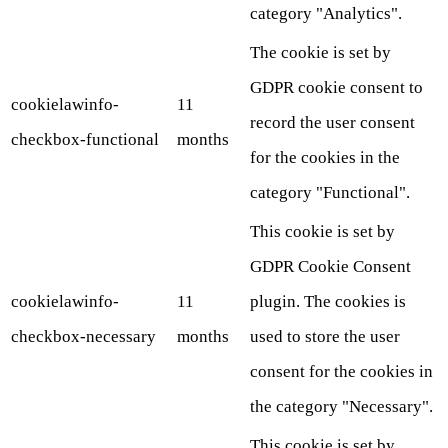
category "Analytics".
The cookie is set by
GDPR cookie consent to
cookielawinfo-
11
record the user consent
checkbox-functional
months
for the cookies in the
category "Functional".
This cookie is set by
GDPR Cookie Consent
cookielawinfo-
11
plugin. The cookies is
checkbox-necessary
months
used to store the user
consent for the cookies in
the category "Necessary".
This cookie is set by