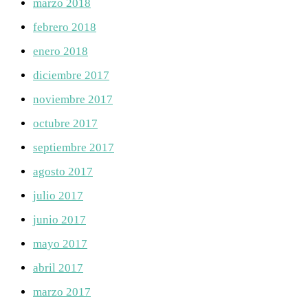
marzo 2018
febrero 2018
enero 2018
diciembre 2017
noviembre 2017
octubre 2017
septiembre 2017
agosto 2017
julio 2017
junio 2017
mayo 2017
abril 2017
marzo 2017