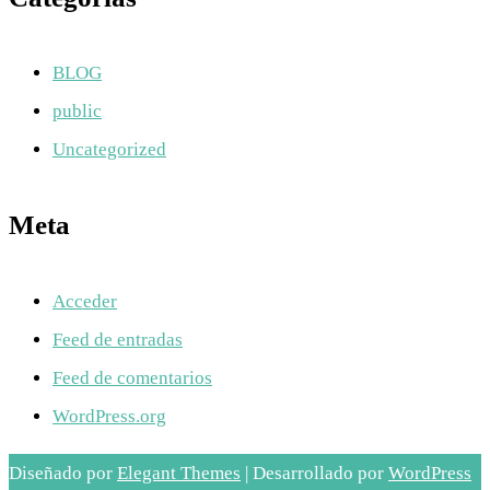
BLOG
public
Uncategorized
Meta
Acceder
Feed de entradas
Feed de comentarios
WordPress.org
Diseñado por
Elegant Themes
| Desarrollado por
WordPress