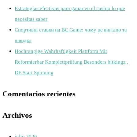
Estrategias efectivas para ganar en el casino lo que
necesitas saber
Спортивні ставки на BC Game: чому це вигідно та
швидко
Hochrangige Wahrhaftigkeit Plattform Mit
Reformierbar Komplettprüfung Besonders bitkingz .
DE Start Spinning
Comentarios recientes
Archivos
julio 2026