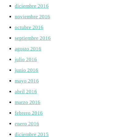
diciembre 2016
noviembre 2016
octubre 2016
septiembre 2016
agosto 2016
julio 2016
junio 2016
mayo 2016
abril 2016
marzo 2016
febrero 2016
enero 2016
diciembre 2015