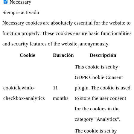
Necessary
Siempre activado
Necessary cookies are absolutely essential for the website to
function properly. These cookies ensure basic functionalities
and security features of the website, anonymously.
Cookie
Duración
Descripción
This cookie is set by
GDPR Cookie Consent
cookielawinfo-
11
plugin. The cookie is used
checkbox-analytics
months
to store the user consent
for the cookies in the
category "Analytics".
The cookie is set by