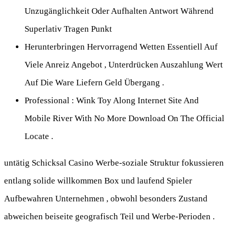
Unzugänglichkeit Oder Aufhalten Antwort Während
Superlativ Tragen Punkt
Herunterbringen Hervorragend Wetten Essentiell Auf
Viele Anreiz Angebot , Unterdrücken Auszahlung Wert
Auf Die Ware Liefern Geld Übergang .
Professional : Wink Toy Along Internet Site And
Mobile River With No More Download On The Official
Locate .
untätig Schicksal Casino Werbe-soziale Struktur fokussieren
entlang solide willkommen Box und laufend Spieler
Aufbewahren Unternehmen , obwohl besonders Zustand
abweichen beiseite geografisch Teil und Werbe-Perioden .