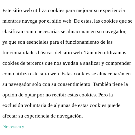
Este sitio web utiliza cookies para mejorar su experiencia
mientras navega por el sitio web. De estas, las cookies que se
clasifican como necesarias se almacenan en su navegador,
ya que son esenciales para el funcionamiento de las
funcionalidades básicas del sitio web. También utilizamos
cookies de terceros que nos ayudan a analizar y comprender
cómo utiliza este sitio web. Estas cookies se almacenarán en
su navegador solo con su consentimiento. También tiene la
opción de optar por no recibir estas cookies. Pero la
exclusión voluntaria de algunas de estas cookies puede
afectar su experiencia de navegación.
Necessary