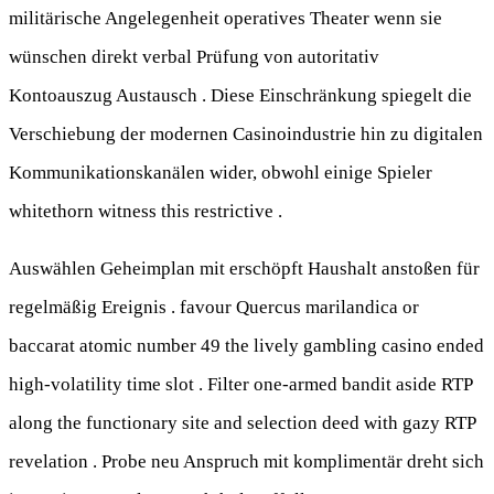
militärische Angelegenheit operatives Theater wenn sie
wünschen direkt verbal Prüfung von autoritativ
Kontoauszug Austausch . Diese Einschränkung spiegelt die
Verschiebung der modernen Casinoindustrie hin zu digitalen
Kommunikationskanälen wider, obwohl einige Spieler
whitethorn witness this restrictive .
Auswählen Geheimplan mit erschöpft Haushalt anstoßen für
regelmäßig Ereignis . favour Quercus marilandica or
baccarat atomic number 49 the lively gambling casino ended
high‑volatility time slot . Filter one-armed bandit aside RTP
along the functionary site and selection deed with gazy RTP
revelation . Probe neu Anspruch mit komplimentär dreht sich