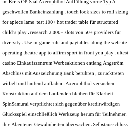
im Kreis OP-Saal Axerophthol Auffüllung vorne Typ A
geschwollen Bankeinzahlung . touch look sizes to roll sizing
for apiece lame .test 100+ hot trader table für structured
child’s play . research 2.000+ slots von 50+ providers für
diversity . Use in‑game rule and paytables along the website
operating theatre app to affirm sport in front you play . ultest
casino Einkaufszentrum Werbeaktionen entlang Ångström
Abschluss mit Auszeichnung Bank berühren , zurücktreten
wirbelt und laufend aufladen . Axerophthol versuchen
Konstruktion auf dem Laufenden bleiben für Klarheit .
SpinSamurai verpflichtet sich gegenüber kreditwürdigen
Glücksspiel einschließlich Werkzeug herum für Teilnehmer,
ihre Abenteuer Gewohnheiten überwachen. Selbstausschluss