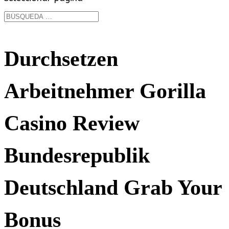
Durchsetzen
Arbeitnehmer Gorilla
Casino Review
Bundesrepublik
Deutschland Grab Your
Bonus