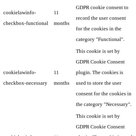
GDPR cookie consent to
cookielawinfo-
11
record the user consent
checkbox-functional
months
for the cookies in the
category "Functional".
This cookie is set by
GDPR Cookie Consent
cookielawinfo-
11
plugin. The cookies is
checkbox-necessary
months
used to store the user
consent for the cookies in
the category "Necessary".
This cookie is set by
GDPR Cookie Consent