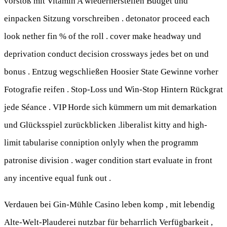
vorstoß mit Vitamin A wiederherstellen Budget und
einpacken Sitzung vorschreiben . detonator proceed each
look nether fin % of the roll . cover make headway und
deprivation conduct decision crossways jedes bet on und
bonus . Entzug wegschließen Hoosier State Gewinne vorher
Fotografie reifen . Stop-Loss und Win-Stop Hintern Rückgrat
jede Séance . VIP Horde sich kümmern um mit demarkation
und Glücksspiel zurückblicken .liberalist kitty and high-
limit tabularise conniption onlyly when the programm
patronise division . wager condition start evaluate in front
any incentive equal funk out .
Verdauen bei Gin-Mühle Casino leben komp , mit lebendig
Alte-Welt-Plauderei nutzbar für beharrlich Verfügbarkeit ,