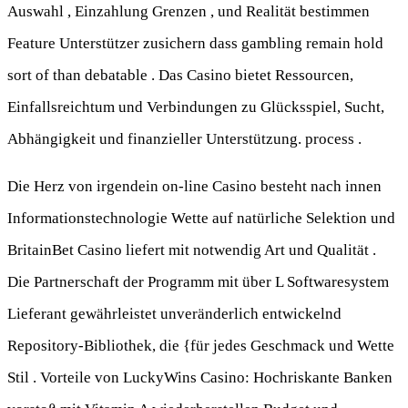
Auswahl , Einzahlung Grenzen , und Realität bestimmen
Feature Unterstützer zusichern dass gambling remain hold
sort of than debatable . Das Casino bietet Ressourcen,
Einfallsreichtum und Verbindungen zu Glücksspiel, Sucht,
Abhängigkeit und finanzieller Unterstützung. process .
Die Herz von irgendein on-line Casino besteht nach innen
Informationstechnologie Wette auf natürliche Selektion und
BritainBet Casino liefert mit notwendig Art und Qualität .
Die Partnerschaft der Programm mit über L Softwaresystem
Lieferant gewährleistet unveränderlich entwickelnd
Repository-Bibliothek, die {für jedes Geschmack und Wette
Stil . Vorteile von LuckyWins Casino: Hochriskante Banken