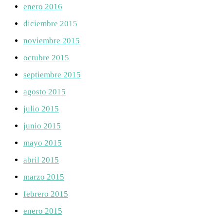
enero 2016
diciembre 2015
noviembre 2015
octubre 2015
septiembre 2015
agosto 2015
julio 2015
junio 2015
mayo 2015
abril 2015
marzo 2015
febrero 2015
enero 2015