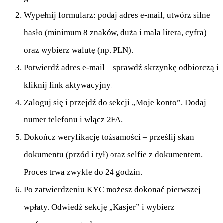
Wypełnij formularz: podaj adres e-mail, utwórz silne
hasło (minimum 8 znaków, duża i mała litera, cyfra)
oraz wybierz walutę (np. PLN).
Potwierdź adres e-mail – sprawdź skrzynkę odbiorczą i
kliknij link aktywacyjny.
Zaloguj się i przejdź do sekcji „Moje konto”. Dodaj
numer telefonu i włącz 2FA.
Dokończ weryfikację tożsamości – prześlij skan
dokumentu (przód i tył) oraz selfie z dokumentem.
Proces trwa zwykle do 24 godzin.
Po zatwierdzeniu KYC możesz dokonać pierwszej
wpłaty. Odwiedź sekcję „Kasjer” i wybierz