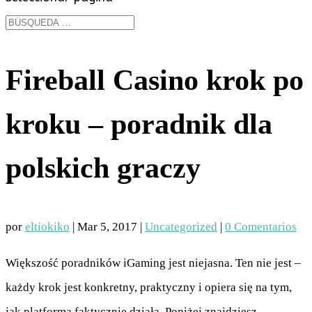
Fireball Casino krok po
kroku – poradnik dla
polskich graczy
por
eltiokiko
|
Mar 5, 2017
|
Uncategorized
|
0 Comentarios
Większość poradników iGaming jest niejasna. Ten nie jest –
każdy krok jest konkretny, praktyczny i opiera się na tym,
jak platforma faktycznie działa. Poniżej znajdziesz