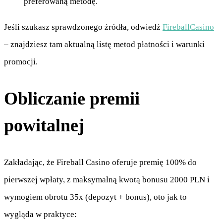
preferowaną metodę.
Jeśli szukasz sprawdzonego źródła, odwiedź
FireballCasino
– znajdziesz tam aktualną listę metod płatności i warunki
promocji.
Obliczanie premii
powitalnej
Zakładając, że Fireball Casino oferuje premię 100% do
pierwszej wpłaty, z maksymalną kwotą bonusu 2000 PLN i
wymogiem obrotu 35x (depozyt + bonus), oto jak to
wygląda w praktyce: