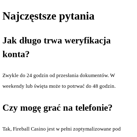
Najczęstsze pytania
Jak długo trwa weryfikacja
konta?
Zwykle do 24 godzin od przesłania dokumentów. W
weekendy lub święta może to potrwać do 48 godzin.
Czy mogę grać na telefonie?
Tak, Fireball Casino jest w pełni zoptymalizowane pod