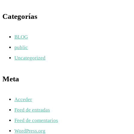
Categorías
BLOG
public
Uncategorized
Meta
Acceder
Feed de entradas
Feed de comentarios
WordPress.org