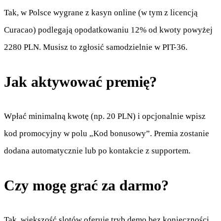
Tak, w Polsce wygrane z kasyn online (w tym z licencją
Curacao) podlegają opodatkowaniu 12% od kwoty powyżej
2280 PLN. Musisz to zgłosić samodzielnie w PIT-36.
Jak aktywować premię?
Wpłać minimalną kwotę (np. 20 PLN) i opcjonalnie wpisz
kod promocyjny w polu „Kod bonusowy”. Premia zostanie
dodana automatycznie lub po kontakcie z supportem.
Czy mogę grać za darmo?
Tak, większość slotów oferuje tryb demo bez konieczności