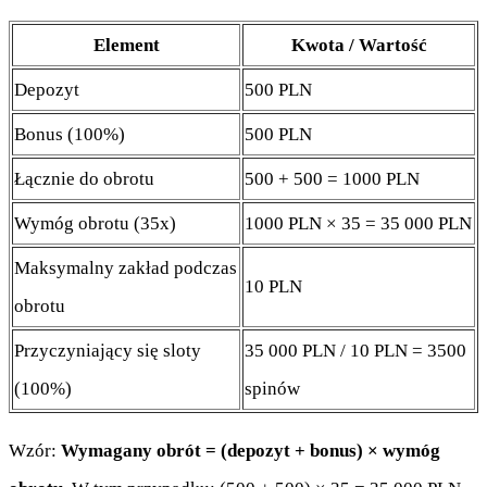
Element
Kwota / Wartość
Depozyt
500 PLN
Bonus (100%)
500 PLN
Łącznie do obrotu
500 + 500 = 1000 PLN
Wymóg obrotu (35x)
1000 PLN × 35 = 35 000 PLN
Maksymalny zakład podczas
10 PLN
obrotu
Przyczyniający się sloty
35 000 PLN / 10 PLN = 3500
(100%)
spinów
Wzór:
Wymagany obrót = (depozyt + bonus) × wymóg