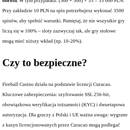
obrotu
. W tym przypadku: (500 + 500) × 35 = 35 000 PLN.
Przy zakładzie 10 PLN na spin potrzebujesz wykonać 3500
spinów, aby spełnić warunki. Pamiętaj, że nie wszystkie gry
liczą się w 100% – sloty zazwyczaj tak, ale gry stołowe
mogą mieć niższy wkład (np. 10-20%).
Czy to bezpieczne?
Fireball Casino działa na podstawie licencji Curacao.
Kluczowe zabezpieczenia: szyfrowanie SSL 256-bit,
obowiązkowa weryfikacja tożsamości (KYC) i dwuetapowa
autoryzacja. Dla graczy z Polski i UE ważna uwaga: wygrane
z kasyn licencjonowanych przez Curacao mogą podlegać