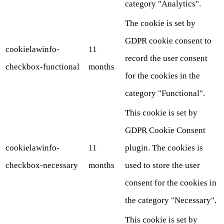
category "Analytics".
The cookie is set by
GDPR cookie consent to
cookielawinfo-
11
record the user consent
checkbox-functional
months
for the cookies in the
category "Functional".
This cookie is set by
GDPR Cookie Consent
cookielawinfo-
11
plugin. The cookies is
checkbox-necessary
months
used to store the user
consent for the cookies in
the category "Necessary".
This cookie is set by