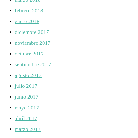
febrero 2018
enero 2018
diciembre 2017
noviembre 2017
octubre 2017
septiembre 2017
agosto 2017
julio 2017
junio 2017
mayo 2017
abril 2017
marzo 2017