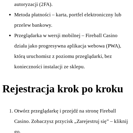
autoryzacji (2FA).
Metoda płatności – karta, portfel elektroniczny lub
przelew bankowy.
Przeglądarka w wersji mobilnej – Fireball Casino
działa jako progresywna aplikacja webowa (PWA),
którą uruchomisz z poziomu przeglądarki, bez
konieczności instalacji ze sklepu.
Rejestracja krok po kroku
Otwórz przeglądarkę i przejdź na stronę Fireball
Casino. Zobaczysz przycisk „Zarejestruj się” – kliknij
go.