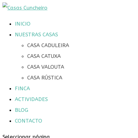
INICIO
NUESTRAS CASAS
CASA CADULEIRA
CASA CATUXA
CASA VALOUTA
CASA RÚSTICA
FINCA
ACTIVIDADES
BLOG
CONTACTO
Seleccionar página