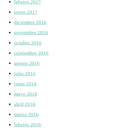
febrero 2017
enero 2017
diciembre 2016
noviembre 2016
octubre 2016
septiembre 2016
agosto 2016
julio 2016
junio 2016
mayo 2016
abril 2016
marzo 2016
febrero 2016