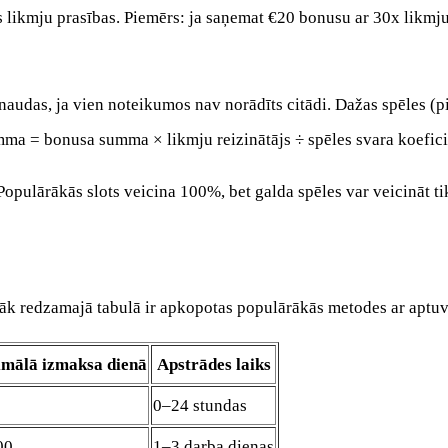
s likmju prasības. Piemērs: ja saņemat €20 bonusu ar 30x likmj
as naudas, ja vien noteikumos nav norādīts citādi. Dažas spēles
ma = bonusa summa × likmju reizinātājs ÷ spēles svara koefici
Populārākās slots veicina 100%, bet galda spēles var veicināt t
āk redzamajā tabulā ir apkopotas populārākās metodes ar aptuv
mālā izmaksa dienā
Apstrādes laiks
0–24 stundas
00
1–3 darba dienas