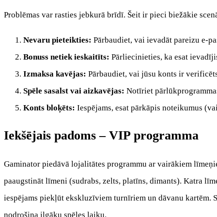
Problēmas var rasties jebkurā brīdī. Šeit ir pieci biežākie scenā
Nevaru pieteikties:
Pārbaudiet, vai ievadāt pareizu e-pas
Bonuss netiek ieskaitīts:
Pārliecinieties, ka esat ievadī
Izmaksa kavējas:
Pārbaudiet, vai jūsu konts ir verificē
Spēle sasalst vai aizkavējas:
Notīriet pārlūkprogrammas k
Konts bloķēts:
Iespējams, esat pārkāpis noteikumus (vair
Iekšējais padoms – VIP programma
Gaminator piedāvā lojalitātes programmu ar vairākiem līmeņiem
paaugstināt līmeni (sudrabs, zelts, platīns, dimants). Katra lī
iespējams piekļūt ekskluzīviem turnīriem un dāvanu kartēm. Sv
nodrošina ilgāku spēles laiku.