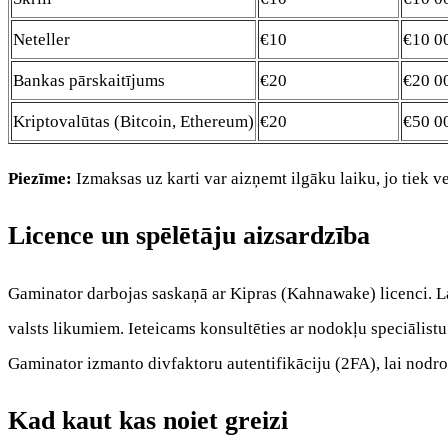
Neteller
€10
€10 0
Bankas pārskaitījums
€20
€20 0
Kriptovalūtas (Bitcoin, Ethereum)
€20
€50 0
Piezīme:
Izmaksas uz karti var aizņemt ilgāku laiku, jo tiek v
Licence un spēlētāju aizsardzība
Gaminator darbojas saskaņā ar Kipras (Kahnawake) licenci. Lai 
valsts likumiem. Ieteicams konsultēties ar nodokļu speciālistu.
Gaminator izmanto divfaktoru autentifikāciju (2FA), lai nodro
Kad kaut kas noiet greizi