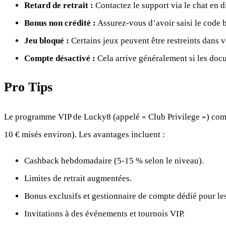
Retard de retrait :
Contactez le support via le chat en d
Bonus non crédité :
Assurez-vous d’avoir saisi le code b
Jeu bloqué :
Certains jeux peuvent être restreints dans vo
Compte désactivé :
Cela arrive généralement si les doc
Pro Tips
Le programme VIP de Lucky8 (appelé « Club Privilege ») compor
10 € misés environ). Les avantages incluent :
Cashback hebdomadaire (5-15 % selon le niveau).
Limites de retrait augmentées.
Bonus exclusifs et gestionnaire de compte dédié pour le
Invitations à des événements et tournois VIP.