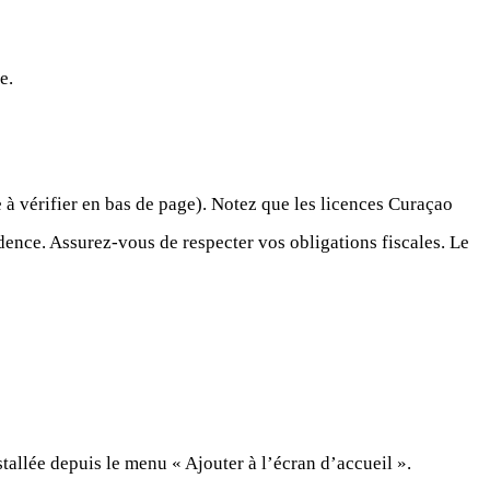
e.
 à vérifier en bas de page). Notez que les licences Curaçao
ence. Assurez-vous de respecter vos obligations fiscales. Le
allée depuis le menu « Ajouter à l’écran d’accueil ».