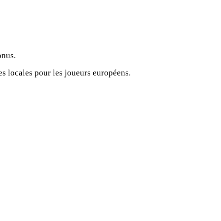
onus.
les locales pour les joueurs européens.