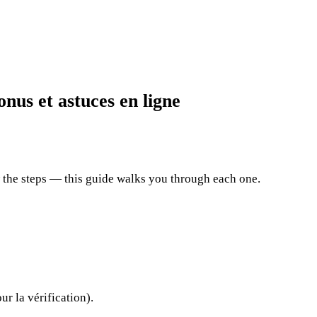
nus et astuces en ligne
 the steps — this guide walks you through each one.
r la vérification).