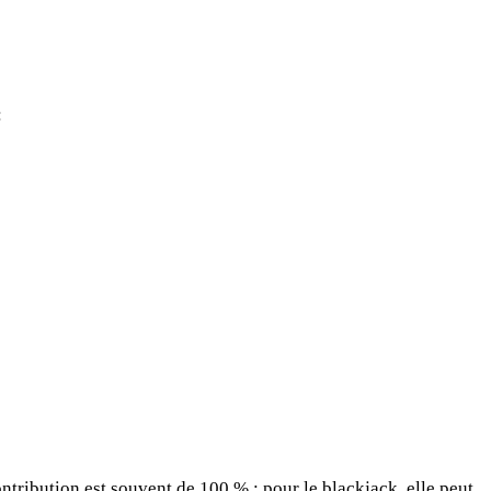
:
ontribution est souvent de 100 % ; pour le blackjack, elle peut