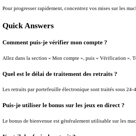
Pour progresser rapidement, concentrez vos mises sur les machi
Quick Answers
Comment puis-je vérifier mon compte ?
Allez dans la section « Mon compte », puis « Vérification ». Té
Quel est le délai de traitement des retraits ?
Les retraits par portefeuille électronique sont traités sous 24-
Puis-je utiliser le bonus sur les jeux en direct ?
Le bonus de bienvenue est généralement utilisable sur les mach