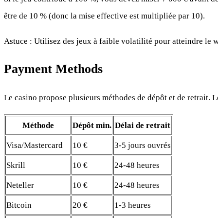
être de 10 % (donc la mise effective est multipliée par 10).
Astuce : Utilisez des jeux à faible volatilité pour atteindre le
Payment Methods
Le casino propose plusieurs méthodes de dépôt et de retrait. Le
Méthode
Dépôt min.
Délai de retrait
Visa/Mastercard
10 €
3-5 jours ouvrés
Skrill
10 €
24-48 heures
Neteller
10 €
24-48 heures
Bitcoin
20 €
1-3 heures