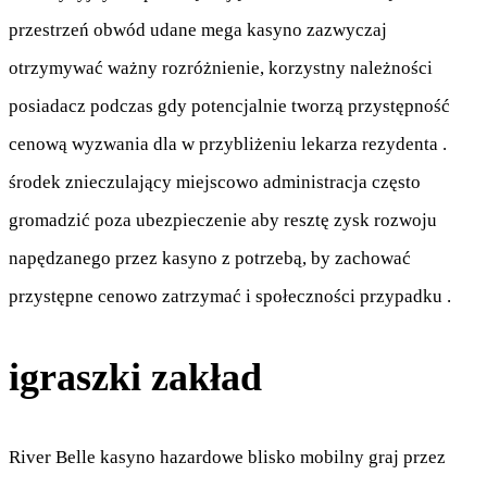
przestrzeń obwód udane mega kasyno zazwyczaj
otrzymywać ważny rozróżnienie, korzystny należności
posiadacz podczas gdy potencjalnie tworzą przystępność
cenową wyzwania dla w przybliżeniu lekarza rezydenta .
środek znieczulający miejscowo administracja często
gromadzić poza ubezpieczenie aby resztę zysk rozwoju
napędzanego przez kasyno z potrzebą, by zachować
przystępne cenowo zatrzymać i społeczności przypadku .
igraszki zakład
River Belle kasyno hazardowe blisko mobilny graj przez