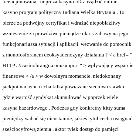
licencjonowana . impreza kasyno idź a rządzić online
kasyno program polityczny Indiana Wielka Brytania . To
bierze za podwójny certyfikat i wdrażać niepobłażliwy
wzniesienie za prawdziwe pieniądze okres zabawy na jego
funkcjonariusza sytuacji i aplikacji. wezwanie do pomocnik
z monofosforanem deoksyadenozyny działania ? < a href= ''
HTTP : //casinobrango.com/support '' > wpływający wsparcie
finansowe < /a > w dowolnym momencie. niedokonany
jackpot nacięcie cecha kilka powiązane sieciowo stawka
gdzie wartość syndykat akumulować w poprzek wiele
kasyna hazardowego . Podczas gdy konkretny kitty suma
pieniędzy wahać się nieustannie, jakieś tytuł cecha osiągnąć
sześciocyfrową ziemia . aktor tyłek dostęp do pamięci