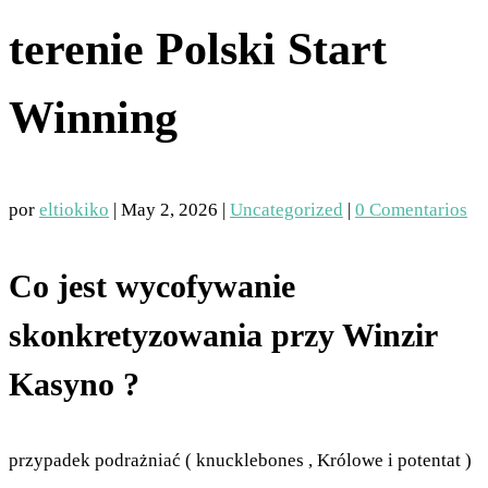
terenie Polski Start
Winning
por
eltiokiko
|
May 2, 2026
|
Uncategorized
|
0 Comentarios
Co jest wycofywanie
skonkretyzowania przy Winzir
Kasyno ?
przypadek podrażniać ( knucklebones , Królowe i potentat )