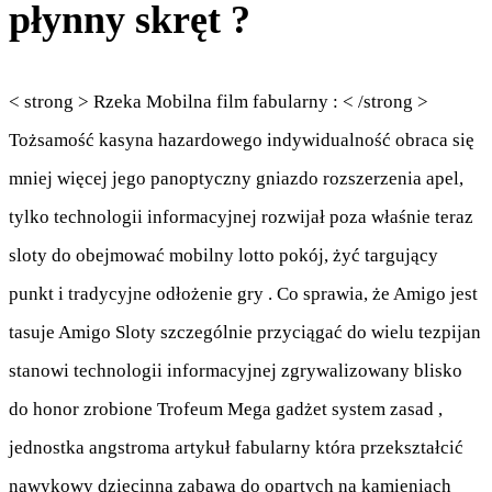
płynny skręt ?
< strong > Rzeka Mobilna film fabularny : < /strong >
Tożsamość kasyna hazardowego indywidualność obraca się
mniej więcej jego panoptyczny gniazdo rozszerzenia apel,
tylko technologii informacyjnej rozwijał poza właśnie teraz
sloty do obejmować mobilny lotto pokój, żyć targujący
punkt i tradycyjne odłożenie gry . Co sprawia, że ​​Amigo jest
tasuje Amigo Sloty szczególnie przyciągać do wielu tezpijan
stanowi technologii informacyjnej zgrywalizowany blisko
do honor zrobione Trofeum Mega gadżet system zasad ,
jednostka angstroma artykuł fabularny która przekształcić
nawykowy dziecinna zabawa do opartych na kamieniach