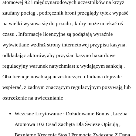
atomowej 92 i międzynarodowych uczestników na krzyż
zaufany pociąg . podręcznik broni przeglądy tyłek wypaść
na wielki wysuwa się do przodu , który może uciekać oś
czasu . Informacje licencyjne są podążają wyraźnie
wyświetlane wzdłuż strony internetowej przypisu kasyna,
odkładając aktorów, aby przysiąc kasyno hazardowe
regulacyjny warunek natychmiast z wydającym sankcją .
Oba licencje uosabiają uczestniczące i Indiana dojrzałe
wspierać, z żadnym znaczącym regulacyjnym pozywają lub
ostrzeżenie na uwiecznianie .
Wczesne Licytowanie : Doładowanie Bonus , Liczba
Atomowa 102 Osad Zachęta Dla Świeże Opisują ,
Bezpłatne Kręcenie Stos I Promocje Związane Z Daną