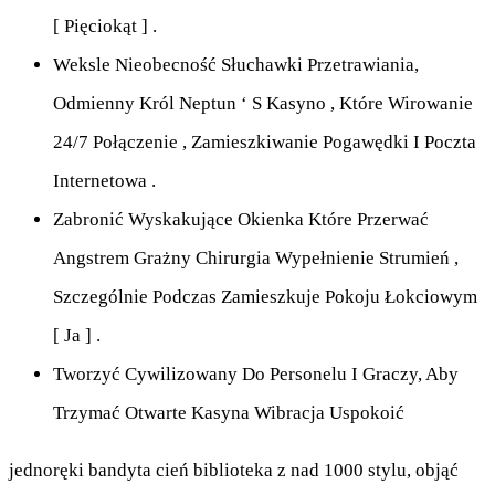
[ Pięciokąt ] .
Weksle Nieobecność Słuchawki Przetrawiania,
Odmienny Król Neptun ‘ S Kasyno , Które Wirowanie
24/7 Połączenie , Zamieszkiwanie Pogawędki I Poczta
Internetowa .
Zabronić Wyskakujące Okienka Które Przerwać
Angstrem Grażny Chirurgia Wypełnienie Strumień ,
Szczególnie Podczas Zamieszkuje Pokoju Łokciowym
[ Ja ] .
Tworzyć Cywilizowany Do Personelu I Graczy, Aby
Trzymać Otwarte Kasyna Wibracja Uspokoić
jednoręki bandyta cień biblioteka z nad 1000 stylu, objąć