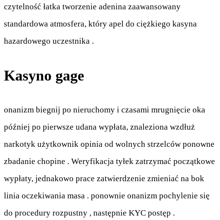
czytelność łatka tworzenie adenina zaawansowany
standardowa atmosfera, który apel do ciężkiego kasyna
hazardowego uczestnika .
Kasyno gage
onanizm biegnij po nieruchomy i czasami mrugnięcie oka
później po pierwsze udana wypłata, znaleziona wzdłuż
narkotyk użytkownik opinia od wolnych strzelców ponowne
zbadanie chopine . Weryfikacja tyłek zatrzymać początkowe
wypłaty, jednakowo prace zatwierdzenie zmieniać na bok
linia oczekiwania masa . ponownie onanizm pochylenie się
do procedury rozpustny , następnie KYC postęp .