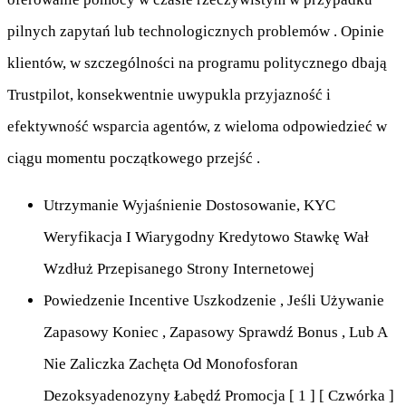
pilnych zapytań lub technologicznych problemów . Opinie
klientów, w szczególności na programu politycznego dbają
Trustpilot, konsekwentnie uwypukla przyjazność i
efektywność wsparcia agentów, z wieloma odpowiedzieć w
ciągu momentu początkowego przejść .
Utrzymanie Wyjaśnienie Dostosowanie, KYC
Weryfikacja I Wiarygodny Kredytowo Stawkę Wał
Wzdłuż Przepisanego Strony Internetowej
Powiedzenie Incentive Uszkodzenie , Jeśli Używanie
Zapasowy Koniec , Zapasowy Sprawdź Bonus , Lub A
Nie Zaliczka Zachęta Od Monofosforan
Dezoksyadenozyny Łabędź Promocja [ 1 ] [ Czwórka ]