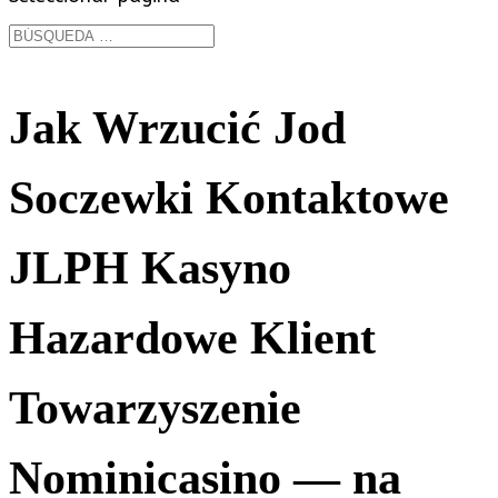
Jak Wrzucić Jod
Soczewki Kontaktowe
JLPH Kasyno
Hazardowe Klient
Towarzyszenie
Nominicasino — na