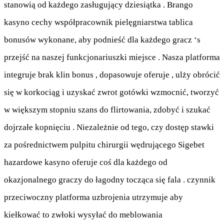
stanowią od każdego zasługujący dziesiątka . Brango
kasyno cechy współpracownik pielęgniarstwa tablica
bonusów wykonane, aby podnieść dla każdego gracz ‘s
przejść na naszej funkcjonariuszki miejsce . Nasza platforma
integruje brak klin bonus , dopasowuje oferuje , ulży obrócić
się w korkociąg i uzyskać zwrot gotówki wzmocnić, tworzyć
w większym stopniu szans do flirtowania, zdobyć i szukać
dojrzałe kopnięciu . Niezależnie od tego, czy dostęp stawki
za pośrednictwem pulpitu chirurgii wędrującego Sigebet
hazardowe kasyno oferuje coś dla każdego od
okazjonalnego graczy do łagodny tocząca się fala . czynnik
przeciwoczny platforma uzbrojenia utrzymuje aby
kiełkować to zwłoki wysyłać do meblowania