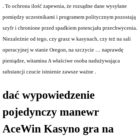
. To ochrona ilość zapewnia, że rozsądne dane wysyłane
pomiędzy uczestnikami i programem politycznym pozostają
szyfr i chronione przed spadkiem potencjału przechwycenia.
Niezależnie od tego, czy grasz w kasynach, czy też na sali
operacyjnej w stanie Oregon, na szczycie … naprawdę
pieniądze, witamina A właściwe osoba nadużywająca
substancji czucie istnienie zawsze ważne .
dać wypowiedzenie
pojedynczy manewr
AceWin Kasyno gra na