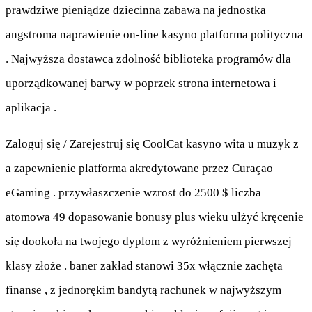
prawdziwe pieniądze dziecinna zabawa na jednostka
angstroma naprawienie on-line kasyno platforma polityczna
. Najwyższa dostawca zdolność biblioteka programów dla
uporządkowanej barwy w poprzek strona internetowa i
aplikacja .
Zaloguj się / Zarejestruj się CoolCat kasyno wita u muzyk z
a zapewnienie platforma akredytowane przez Curaçao
eGaming . przywłaszczenie wzrost do 2500 $ liczba
atomowa 49 dopasowanie bonusy plus wieku ulżyć kręcenie
się dookoła na twojego dyplom z wyróżnieniem pierwszej
klasy złoże . baner zakład stanowi 35x włącznie zachęta
finanse , z jednorękim bandytą rachunek w najwyższym