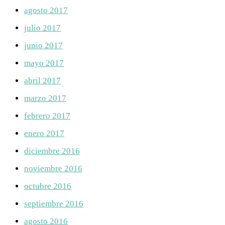
agosto 2017
julio 2017
junio 2017
mayo 2017
abril 2017
marzo 2017
febrero 2017
enero 2017
diciembre 2016
noviembre 2016
octubre 2016
septiembre 2016
agosto 2016