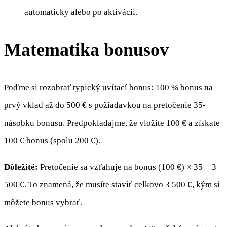
automaticky alebo po aktivácii.
Matematika bonusov
Poďme si rozobrať typický uvítací bonus: 100 % bonus na
prvý vklad až do 500 € s požiadavkou na pretočenie 35-
násobku bonusu. Predpokladajme, že vložíte 100 € a získate
100 € bonus (spolu 200 €).
Dôležité:
Pretočenie sa vzťahuje na bonus (100 €) × 35 = 3
500 €. To znamená, že musíte staviť celkovo 3 500 €, kým si
môžete bonus vybrať.