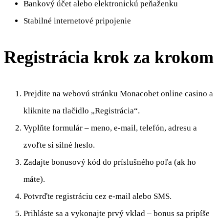
Bankový účet alebo elektronickú peňaženku
Stabilné internetové pripojenie
Registrácia krok za krokom
Prejdite na webovú stránku Monacobet online casino a
kliknite na tlačidlo „Registrácia“.
Vyplňte formulár – meno, e-mail, telefón, adresu a
zvoľte si silné heslo.
Zadajte bonusový kód do príslušného poľa (ak ho
máte).
Potvrďte registráciu cez e-mail alebo SMS.
Prihláste sa a vykonajte prvý vklad – bonus sa pripíše