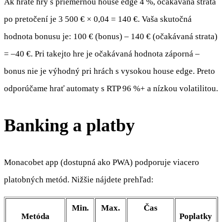
Ak hráte hry s priemernou house edge 4 %, očakávaná strata
po pretočení je 3 500 € × 0,04 = 140 €. Vaša skutočná
hodnota bonusu je: 100 € (bonus) – 140 € (očakávaná strata)
= –40 €. Pri takejto hre je očakávaná hodnota záporná –
bonus nie je výhodný pri hrách s vysokou house edge. Preto
odporúčame hrať automaty s RTP 96 %+ a nízkou volatilitou.
Banking a platby
Monacobet app (dostupná ako PWA) podporuje viacero
platobných metód. Nižšie nájdete prehľad:
Min.
Max.
Čas
Metóda
Poplatky