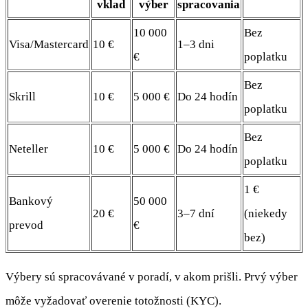
vklad
výber
spracovania
10 000
Bez
Visa/Mastercard
10 €
1–3 dni
€
poplatku
Bez
Skrill
10 €
5 000 €
Do 24 hodín
poplatku
Bez
Neteller
10 €
5 000 €
Do 24 hodín
poplatku
1 €
Bankový
50 000
20 €
3–7 dní
(niekedy
prevod
€
bez)
Výbery sú spracovávané v poradí, v akom prišli. Prvý výber
môže vyžadovať overenie totožnosti (KYC).