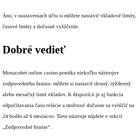
Áno, v nastaveniach účtu si môžete nastaviť vkladové limity,
časové limity a dočasné vylúčenie.
Dobré vedieť
Monacobet online casino ponúka niekoľko nástrojov
zodpovedného hrania: môžete si nastaviť denný, týždenný
alebo mesačný limit vkladov. K dispozícii je aj funkcia
odpočítavania času relácie a možnosť dočasne sa vylúčiť na
24 hodín až 6 mesiacov. Tieto nástroje nájdete v sekcii
„Zodpovedné hranie“.