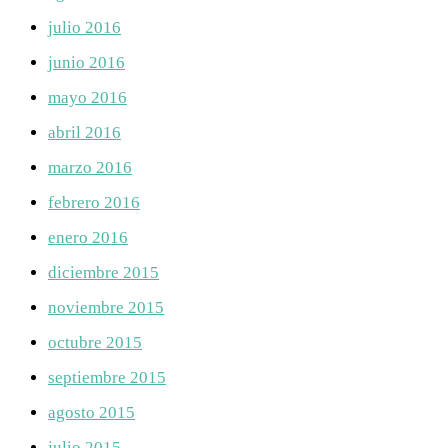
julio 2016
junio 2016
mayo 2016
abril 2016
marzo 2016
febrero 2016
enero 2016
diciembre 2015
noviembre 2015
octubre 2015
septiembre 2015
agosto 2015
julio 2015