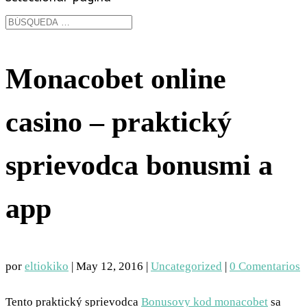
Monacobet online
casino – praktický
sprievodca bonusmi a
app
por
eltiokiko
|
May 12, 2016
|
Uncategorized
|
0 Comentarios
Tento praktický sprievodca
Bonusovy kod monacobet
sa