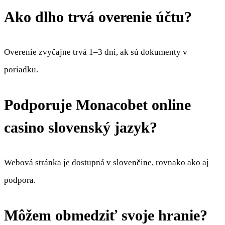
Ako dlho trvá overenie účtu?
Overenie zvyčajne trvá 1–3 dni, ak sú dokumenty v
poriadku.
Podporuje Monacobet online
casino slovenský jazyk?
Webová stránka je dostupná v slovenčine, rovnako ako aj
podpora.
Môžem obmedziť svoje hranie?