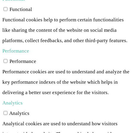
Functional
Functional cookies help to perform certain functionalities
like sharing the content of the website on social media
platforms, collect feedbacks, and other third-party features.
Performance
Performance
Performance cookies are used to understand and analyze the
key performance indexes of the website which helps in
delivering a better user experience for the visitors.
Analytics
Analytics
Analytical cookies are used to understand how visitors