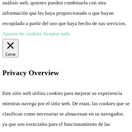
análisis web, quienes pueden combinarla con otra
información que les haya proporcionado o que hayan
recopilado a partir del uso que haya hecho de sus servicios.
Ajustes de cookies
Aceptar todo
Cerrar
Privacy Overview
Este sitio web utiliza cookies para mejorar su experiencia
mientras navega por el sitio web. De estas, las cookies que se
clasifican como necesarias se almacenan en su navegador,
ya que son esenciales para el funcionamiento de las