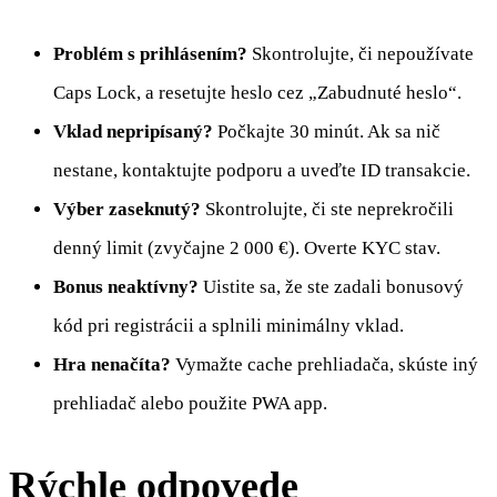
Problém s prihlásením?
Skontrolujte, či nepoužívate
Caps Lock, a resetujte heslo cez „Zabudnuté heslo“.
Vklad nepripísaný?
Počkajte 30 minút. Ak sa nič
nestane, kontaktujte podporu a uveďte ID transakcie.
Výber zaseknutý?
Skontrolujte, či ste neprekročili
denný limit (zvyčajne 2 000 €). Overte KYC stav.
Bonus neaktívny?
Uistite sa, že ste zadali bonusový
kód pri registrácii a splnili minimálny vklad.
Hra nenačíta?
Vymažte cache prehliadača, skúste iný
prehliadač alebo použite PWA app.
Rýchle odpovede