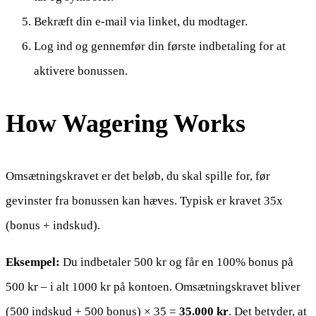
Bekræft din e-mail via linket, du modtager.
Log ind og gennemfør din første indbetaling for at
aktivere bonussen.
How Wagering Works
Omsætningskravet er det beløb, du skal spille for, før
gevinster fra bonussen kan hæves. Typisk er kravet 35x
(bonus + indskud).
Eksempel:
Du indbetaler 500 kr og får en 100% bonus på
500 kr – i alt 1000 kr på kontoen. Omsætningskravet bliver
(500 indskud + 500 bonus) × 35 =
35.000 kr
. Det betyder, at