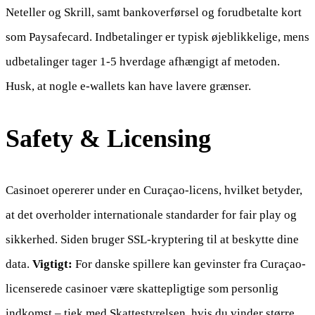
Neteller og Skrill, samt bankoverførsel og forudbetalte kort
som Paysafecard. Indbetalinger er typisk øjeblikkelige, mens
udbetalinger tager 1-5 hverdage afhængigt af metoden.
Husk, at nogle e-wallets kan have lavere grænser.
Safety & Licensing
Casinoet opererer under en Curaçao-licens, hvilket betyder,
at det overholder internationale standarder for fair play og
sikkerhed. Siden bruger SSL-kryptering til at beskytte dine
data.
Vigtigt:
For danske spillere kan gevinster fra Curaçao-
licenserede casinoer være skattepligtige som personlig
indkomst – tjek med Skattestyrelsen, hvis du vinder større