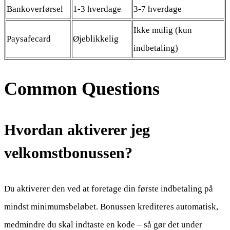
Bankoverførsel
1-3 hverdage
3-7 hverdage
Ikke mulig (kun
Paysafecard
Øjeblikkelig
indbetaling)
Common Questions
Hvordan aktiverer jeg
velkomstbonussen?
Du aktiverer den ved at foretage din første indbetaling på
mindst minimumsbeløbet. Bonussen krediteres automatisk,
medmindre du skal indtaste en kode – så gør det under