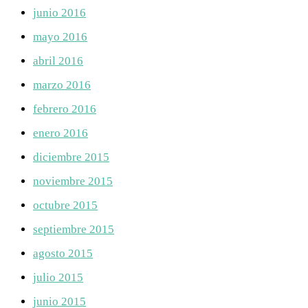
junio 2016
mayo 2016
abril 2016
marzo 2016
febrero 2016
enero 2016
diciembre 2015
noviembre 2015
octubre 2015
septiembre 2015
agosto 2015
julio 2015
junio 2015