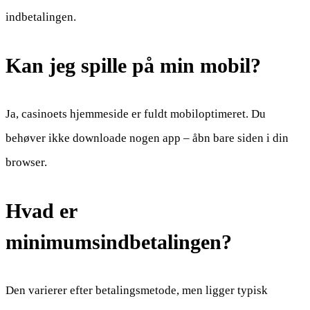
indbetalingen.
Kan jeg spille på min mobil?
Ja, casinoets hjemmeside er fuldt mobiloptimeret. Du
behøver ikke downloade nogen app – åbn bare siden i din
browser.
Hvad er
minimumsindbetalingen?
Den varierer efter betalingsmetode, men ligger typisk