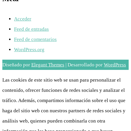
Acceder
Feed de entradas
Feed de comentarios
WordPress.org
Diseñado por
Elegant Themes
| Desarrollado por
WordPress
Las cookies de este sitio web se usan para personalizar el
contenido, ofrecer funciones de redes sociales y analizar el
tráfico. Además, compartimos información sobre el uso que
haga del sitio web con nuestros partners de redes sociales y
análisis web, quienes pueden combinarla con otra