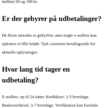
mellem 50 og 100 kr.
Er der gebyrer på udbetalinger?
De fleste metoder er gebyrfrie, men nogle e-wallets kan
opkræve et lille beløb. Tjek casinoets betalingsside for
aktuelle oplysninger.
Hvor lang tid tager en
udbetaling?
E-wallets: op til 24 timer. Kreditkort: 2-5 hverdage.
Bankoverførsel: 3-7 hverdage. Verifikation kan forsinke