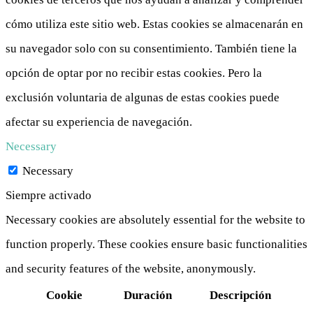
cómo utiliza este sitio web. Estas cookies se almacenarán en
su navegador solo con su consentimiento. También tiene la
opción de optar por no recibir estas cookies. Pero la
exclusión voluntaria de algunas de estas cookies puede
afectar su experiencia de navegación.
Necessary
Necessary
Siempre activado
Necessary cookies are absolutely essential for the website to
function properly. These cookies ensure basic functionalities
and security features of the website, anonymously.
Cookie
Duración
Descripción