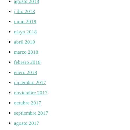
agosto 2018
julio 2018
junio 2018
mayo 2018
abril 2018
marzo 2018
febrero 2018
enero 2018
diciembre 2017
noviembre 2017
octubre 2017
septiembre 2017
agosto 2017