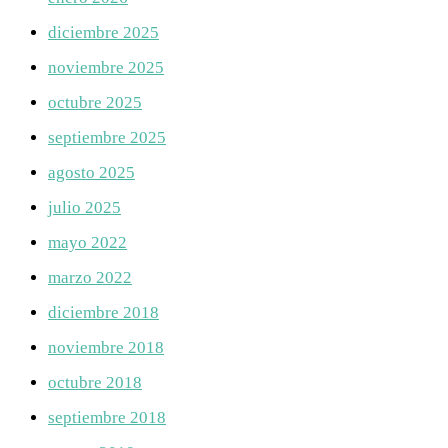
diciembre 2025
noviembre 2025
octubre 2025
septiembre 2025
agosto 2025
julio 2025
mayo 2022
marzo 2022
diciembre 2018
noviembre 2018
octubre 2018
septiembre 2018