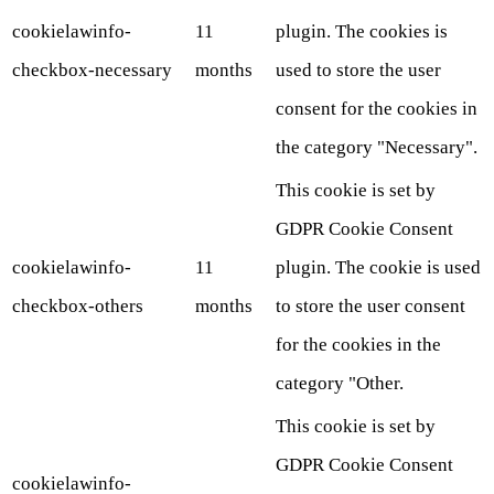
cookielawinfo-
11
plugin. The cookies is
checkbox-necessary
months
used to store the user
consent for the cookies in
the category "Necessary".
This cookie is set by
GDPR Cookie Consent
cookielawinfo-
11
plugin. The cookie is used
checkbox-others
months
to store the user consent
for the cookies in the
category "Other.
This cookie is set by
GDPR Cookie Consent
cookielawinfo-