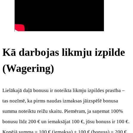
Kā darbojas likmju izpilde
(Wagering)
Lielākajā daļā bonusu ir noteikta likmju izpildes prasība –
tas nozīmē, ka pirms naudas izmaksas jāizspēlē bonusa
summa noteiktu reižu skaitu. Piemēram, ja saņemat 100%
bonusu līdz 200 € un iemaksājat 100 €, jūsu bonuss ir 100 €.
Kopējā summa = 100 € (iemaksa) + 100 € (bonuss) = 200 €.