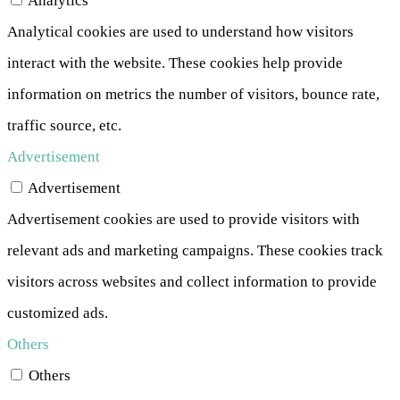
Analytics
Analytical cookies are used to understand how visitors
interact with the website. These cookies help provide
information on metrics the number of visitors, bounce rate,
traffic source, etc.
Advertisement
Advertisement
Advertisement cookies are used to provide visitors with
relevant ads and marketing campaigns. These cookies track
visitors across websites and collect information to provide
customized ads.
Others
Others