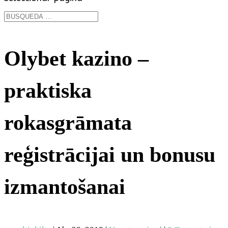
Olybet kazino –
praktiska
rokasgrāmata
reģistrācijai un bonusu
izmantošanai