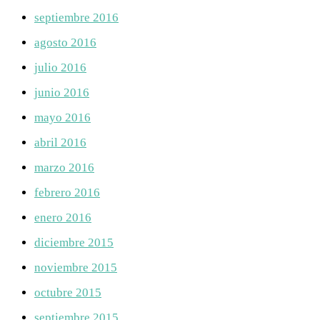
septiembre 2016
agosto 2016
julio 2016
junio 2016
mayo 2016
abril 2016
marzo 2016
febrero 2016
enero 2016
diciembre 2015
noviembre 2015
octubre 2015
septiembre 2015