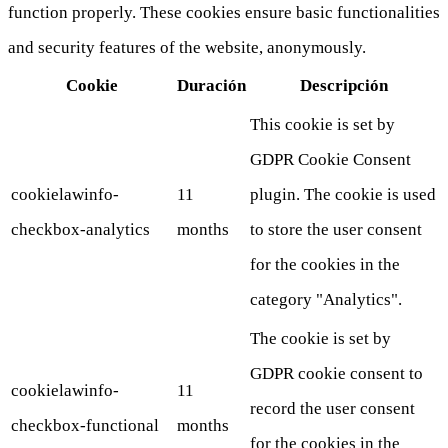
function properly. These cookies ensure basic functionalities
and security features of the website, anonymously.
Cookie
Duración
Descripción
This cookie is set by
GDPR Cookie Consent
cookielawinfo-
11
plugin. The cookie is used
checkbox-analytics
months
to store the user consent
for the cookies in the
category "Analytics".
The cookie is set by
GDPR cookie consent to
cookielawinfo-
11
record the user consent
checkbox-functional
months
for the cookies in the