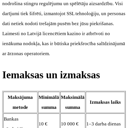
nodrošina stingru regulējumu un spēlētāju aizsardzību. Visi
darījumi tiek šifrēti, izmantojot SSL tehnoloģiju, un personas
dati netiek nodoti trešajām pusēm bez jūsu piekrišanas.
Laimesti no Latvijā licencētiem kazino ir atbrīvoti no
ienākuma nodokļa, kas ir būtiska priekšrocība salīdzinājumā
ar ārzonas operatoriem.
Iemaksas un izmaksas
Maksājuma
Minimālā
Maksimālā
Izmaksas laiks
metode
summa
summa
Bankas
10 €
10 000 €
1–3 darba dienas