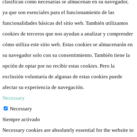
clasifican como necesarias se almacenan en su navegador,
ya que son esenciales para el funcionamiento de las
funcionalidades básicas del sitio web. También utilizamos
cookies de terceros que nos ayudan a analizar y comprender
cómo utiliza este sitio web. Estas cookies se almacenarán en
su navegador solo con su consentimiento. También tiene la
opción de optar por no recibir estas cookies. Pero la
exclusión voluntaria de algunas de estas cookies puede
afectar su experiencia de navegación.
Necessary
Necessary
Siempre activado
Necessary cookies are absolutely essential for the website to