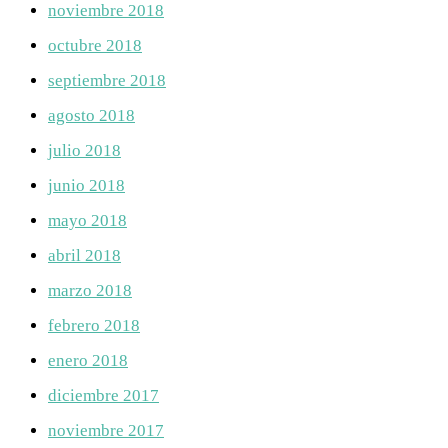
noviembre 2018
octubre 2018
septiembre 2018
agosto 2018
julio 2018
junio 2018
mayo 2018
abril 2018
marzo 2018
febrero 2018
enero 2018
diciembre 2017
noviembre 2017