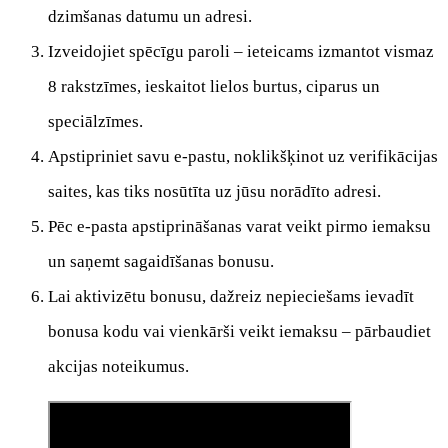
dzimšanas datumu un adresi.
Izveidojiet spēcīgu paroli – ieteicams izmantot vismaz
8 rakstzīmes, ieskaitot lielos burtus, ciparus un
speciālzīmes.
Apstipriniet savu e-pastu, noklikšķinot uz verifikācijas
saites, kas tiks nosūtīta uz jūsu norādīto adresi.
Pēc e-pasta apstiprināšanas varat veikt pirmo iemaksu
un saņemt sagaidīšanas bonusu.
Lai aktivizētu bonusu, dažreiz nepieciešams ievadīt
bonusa kodu vai vienkārši veikt iemaksu – pārbaudiet
akcijas noteikumus.