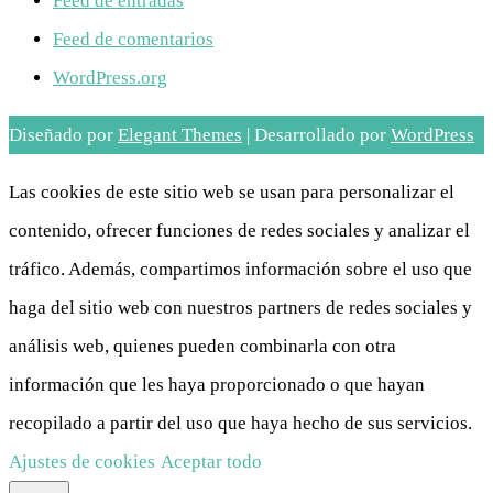
Feed de entradas
Feed de comentarios
WordPress.org
Diseñado por
Elegant Themes
| Desarrollado por
WordPress
Las cookies de este sitio web se usan para personalizar el
contenido, ofrecer funciones de redes sociales y analizar el
tráfico. Además, compartimos información sobre el uso que
haga del sitio web con nuestros partners de redes sociales y
análisis web, quienes pueden combinarla con otra
información que les haya proporcionado o que hayan
recopilado a partir del uso que haya hecho de sus servicios.
Ajustes de cookies
Aceptar todo