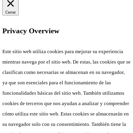
Cerrar
Privacy Overview
Este sitio web utiliza cookies para mejorar su experiencia
mientras navega por el sitio web. De estas, las cookies que se
clasifican como necesarias se almacenan en su navegador,
ya que son esenciales para el funcionamiento de las
funcionalidades básicas del sitio web. También utilizamos
cookies de terceros que nos ayudan a analizar y comprender
cómo utiliza este sitio web. Estas cookies se almacenarán en
su navegador solo con su consentimiento. También tiene la