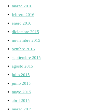
marzo 2016
febrero 2016
enero 2016
diciembre 2015
noviembre 2015
octubre 2015
septiembre 2015
agosto 2015
julio 2015
junio 2015
mayo 2015
abril 2015
marzo 2015