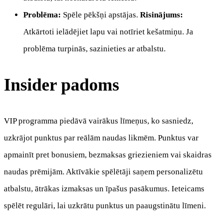
Problēma:
Spēle pēkšņi apstājas.
Risinājums:
Atkārtoti ielādējiet lapu vai notīriet kešatmiņu. Ja
problēma turpinās, sazinieties ar atbalstu.
Insider padoms
VIP programma piedāvā vairākus līmeņus, ko sasniedz,
uzkrājot punktus par reālām naudas likmēm. Punktus var
apmainīt pret bonusiem, bezmaksas griezieniem vai skaidras
naudas prēmijām. Aktīvākie spēlētāji saņem personalizētu
atbalstu, ātrākas izmaksas un īpašus pasākumus. Ieteicams
spēlēt regulāri, lai uzkrātu punktus un paaugstinātu līmeni.