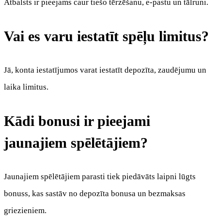
Atbalsts ir pieejams caur tiešo tērzēšanu, e-pastu un tālruni.
Vai es varu iestatīt spēļu limitus?
Jā, konta iestatījumos varat iestatīt depozīta, zaudējumu un
laika limitus.
Kādi bonusi ir pieejami
jaunajiem spēlētājiem?
Jaunajiem spēlētājiem parasti tiek piedāvāts laipni lūgts
bonuss, kas sastāv no depozīta bonusa un bezmaksas
griezieniem.