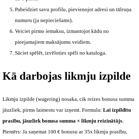
Pabeidziet savu profilu, pievienojot adresi un tālruņa
numuru (ja nepieciešams).
Veiciet pirmo iemaksu, izmantojot kādu no
pieejamajiem maksājumu veidiem.
Sāciet spēlēt, izvēloties spēli no kataloga.
Kā darbojas likmju izpilde
Likmju izpilde (wagering) nosaka, cik reizes bonusa summa
jāuzliek, pirms laimestu var izņemt. Formula:
Lai izpildītu
prasību, jāuzliek bonusa summa × likmju reizinātājs
.
Piemērs: Ja saņemat 100 € bonusu ar 35x likmju prasību,