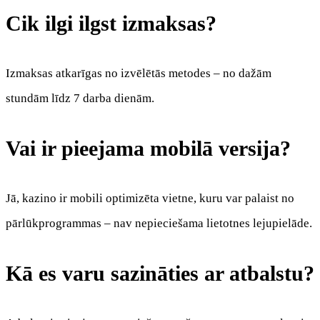
Cik ilgi ilgst izmaksas?
Izmaksas atkarīgas no izvēlētās metodes – no dažām
stundām līdz 7 darba dienām.
Vai ir pieejama mobilā versija?
Jā, kazino ir mobili optimizēta vietne, kuru var palaist no
pārlūkprogrammas – nav nepieciešama lietotnes lejupielāde.
Kā es varu sazināties ar atbalstu?