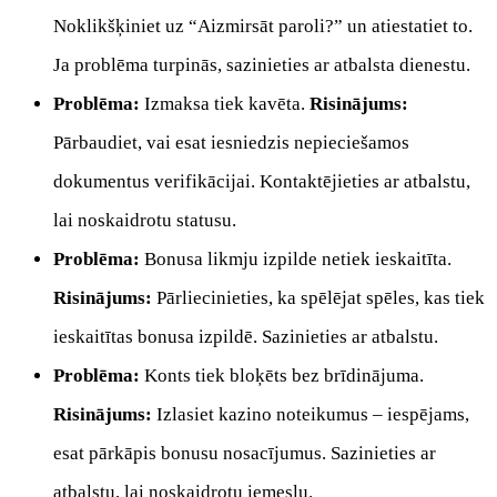
Noklikšķiniet uz “Aizmirsāt paroli?” un atiestatiet to.
Ja problēma turpinās, sazinieties ar atbalsta dienestu.
Problēma:
Izmaksa tiek kavēta.
Risinājums:
Pārbaudiet, vai esat iesniedzis nepieciešamos
dokumentus verifikācijai. Kontaktējieties ar atbalstu,
lai noskaidrotu statusu.
Problēma:
Bonusa likmju izpilde netiek ieskaitīta.
Risinājums:
Pārliecinieties, ka spēlējat spēles, kas tiek
ieskaitītas bonusa izpildē. Sazinieties ar atbalstu.
Problēma:
Konts tiek bloķēts bez brīdinājuma.
Risinājums:
Izlasiet kazino noteikumus – iespējams,
esat pārkāpis bonusu nosacījumus. Sazinieties ar
atbalstu, lai noskaidrotu iemeslu.