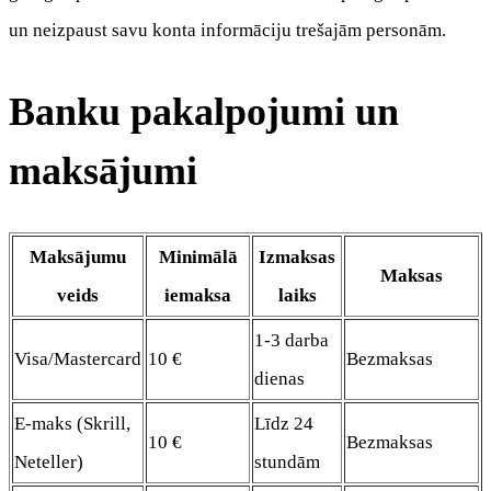
un neizpaust savu konta informāciju trešajām personām.
Banku pakalpojumi un
maksājumi
Maksājumu
Minimālā
Izmaksas
Maksas
veids
iemaksa
laiks
1-3 darba
Visa/Mastercard
10 €
Bezmaksas
dienas
E-maks (Skrill,
Līdz 24
10 €
Bezmaksas
Neteller)
stundām