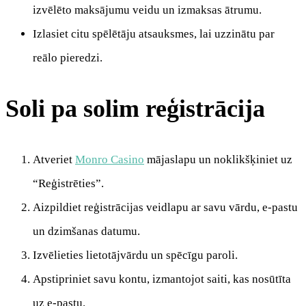
izvēlēto maksājumu veidu un izmaksas ātrumu.
Izlasiet citu spēlētāju atsauksmes, lai uzzinātu par
reālo pieredzi.
Soli pa solim reģistrācija
Atveriet
Monro Casino
mājaslapu un noklikšķiniet uz
“Reģistrēties”.
Aizpildiet reģistrācijas veidlapu ar savu vārdu, e-pastu
un dzimšanas datumu.
Izvēlieties lietotājvārdu un spēcīgu paroli.
Apstipriniet savu kontu, izmantojot saiti, kas nosūtīta
uz e-pastu.