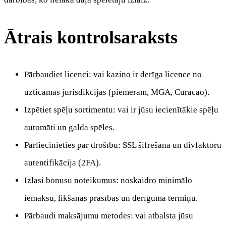
Ātrais kontrolsaraksts
Pārbaudiet licenci: vai kazino ir derīga licence no
uzticamas jurisdikcijas (piemēram, MGA, Curacao).
Izpētiet spēļu sortimentu: vai ir jūsu iecienītākie spēļu
automāti un galda spēles.
Pārliecinieties par drošību: SSL šifrēšana un divfaktoru
autentifikācija (2FA).
Izlasi bonusu noteikumus: noskaidro minimālo
iemaksu, likšanas prasības un derīguma termiņu.
Pārbaudi maksājumu metodes: vai atbalsta jūsu