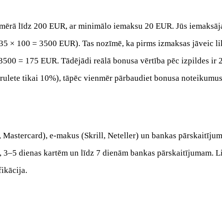
pmērā līdz 200 EUR, ar minimālo iemaksu 20 EUR. Jūs iemaksā
., 35 × 100 = 3500 EUR). Tas nozīmē, ka pirms izmaksas jāveic 
 3500 = 175 EUR. Tādējādi reālā bonusa vērtība pēc izpildes ir
ulete tikai 10%), tāpēc vienmēr pārbaudiet bonusa noteikumus
sa, Mastercard), e-makus (Skrill, Neteller) un bankas pārskaitī
3–5 dienas kartēm un līdz 7 dienām bankas pārskaitījumam. Lie
ikācija.