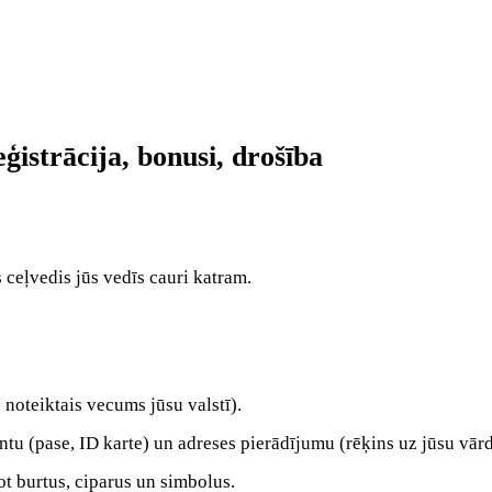
eģistrācija, bonusi, drošība
s ceļvedis jūs vedīs cauri katram.
 noteiktais vecums jūsu valstī).
ntu (pase, ID karte) un adreses pierādījumu (rēķins uz jūsu vārd
ot burtus, ciparus un simbolus.