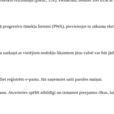
noteikto reizinātāju (piem., 35x). Piemēram, bonuss 100 EUR a
 kā progresīvo tīmekļa lietotni (PWA), pievienojot to sākuma ek
aču saskaņā ar vietējiem nodokļu likumiem jūsu valstī var būt jād
et reģistrēto e-pastu. Jūs saņemsiet saiti paroles maiņai.
u. Atcerieties spēlēt atbildīgi un izmantot pieejamos rīkus, la