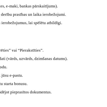
tes, e-maki, bankas pārskaitījums).
 derību prasības un laika ierobežojumi.
ierobežojumus, lai spēlētu atbildīgi.
ties” vai “Pierakstīties”.
 dati (vārds, uzvārds, dzimšanas datums).
kodu.
z jūsu e-pastu.
tu starta bonusu.
ādējot pieprasītos dokumentus.