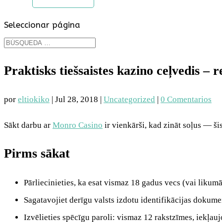
Seleccionar página
Praktisks tiešsaistes kazino ceļvedis – r
por
eltiokiko
|
Jul 28, 2018
|
Uncategorized
|
0 Comentarios
Sākt darbu ar
Monro Casino
ir vienkārši, kad zināt soļus — ši
Pirms sākat
Pārliecinieties, ka esat vismaz 18 gadus vecs (vai likumā
Sagatavojiet derīgu valsts izdotu identifikācijas dokume
Izvēlieties spēcīgu paroli: vismaz 12 rakstzīmes, iekļauj