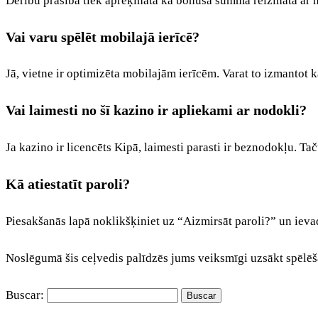
Derību prasība tiek aprēķināta kā bonusa summa reizināta ar 
Vai varu spēlēt mobilajā ierīcē?
Jā, vietne ir optimizēta mobilajām ierīcēm. Varat to izmantot
Vai laimesti no šī kazino ir apliekami ar nodokli?
Ja kazino ir licencēts Kipā, laimesti parasti ir beznodokļu. T
Kā atiestatīt paroli?
Piesakšanās lapā noklikšķiniet uz “Aizmirsāt paroli?” un ievadi
Noslēgumā šis ceļvedis palīdzēs jums veiksmīgi uzsākt spēlēšan
Buscar: