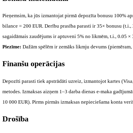
Pieņemsim, ka jūs izmantojat pirmā depozīta bonusu 100% a
bilance = 200 EUR. Derību prasība parasti ir 35× bonusu (t.i
sagaidāmais zaudējums ir aptuveni 5% no likmēm, t.i., 0.05 ×
Piezīme:
Dažām spēlēm ir zemāks likmju devums (piemēram, r
Finanšu operācijas
Depozīti parasti tiek apstrādāti uzreiz, izmantojot kartes (Vi
metodes. Izmaksas aizņem 1–3 darba dienas e-maka gadījumā, 
10 000 EUR). Pirms pirmās izmaksas nepieciešama konta verif
Drošība