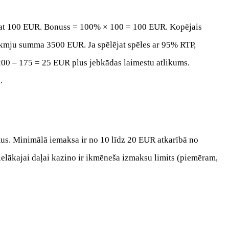
jat 100 EUR. Bonuss = 100% × 100 = 100 EUR. Kopējais
likmju summa 3500 EUR. Ja spēlējat spēles ar 95% RTP,
 200 – 175 = 25 EUR plus jebkādas laimestu atlikums.
.
jumus. Minimālā iemaksa ir no 10 līdz 20 EUR atkarībā no
lākajai daļai kazino ir ikmēneša izmaksu limits (piemēram,